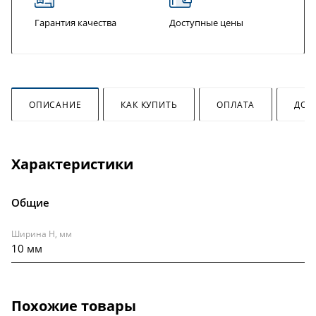
Гарантия качества
Доступные цены
ОПИСАНИЕ
КАК КУПИТЬ
ОПЛАТА
ДОС
Характеристики
Общие
Ширина H, мм
10 мм
Похожие товары