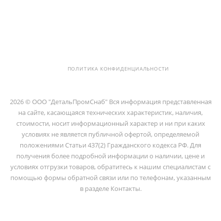
info@detalpromsnab.ru
194100, Г..САНКТ-ПЕТЕРБУРГ, УЛ.
ЛИТОВСКАЯ, Д. 10 ЛИТЕРА А ,
ПОМЕЩ. 2-Н
ПОЛИТИКА КОНФИДЕНЦИАЛЬНОСТИ
2026 © ООО "ДетальПромСнаб" Вся информация представленная
на сайте, касающаяся технических характеристик, наличия,
стоимости, носит информационный характер и ни при каких
условиях не является публичной офертой, определяемой
положениями Статьи 437(2) Гражданского кодекса РФ. Для
получения более подробной информации о наличии, цене и
условиях отгрузки товаров, обратитесь к нашим специалистам с
помощью формы обратной связи или по телефонам, указанным
в разделе Контакты.