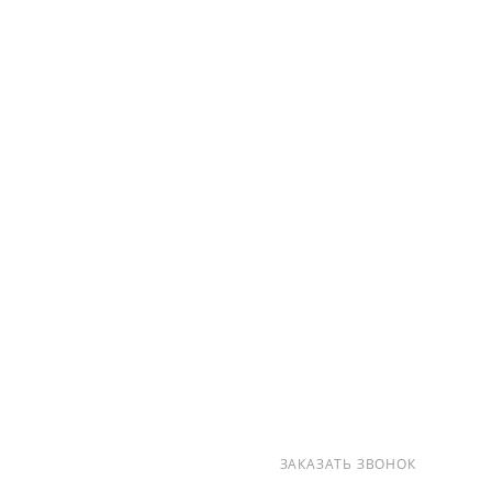
О КОМПАНИИ
УСЛУГИ
КАК КУПИТЬ
ПРОИЗВОДИТЕЛИ
КАРТА САЙТА
КОНТАКТЫ
+7 (812) 237-47-40
ЗАКАЗАТЬ ЗВОНОК