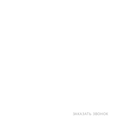
О КОМПАНИИ
УСЛУГИ
КАК КУПИТЬ
ПРОИЗВОДИТЕЛИ
КАРТА САЙТА
КОНТАКТЫ
+7 (812) 237-47-40
ЗАКАЗАТЬ ЗВОНОК
info@detalpromsnab.ru