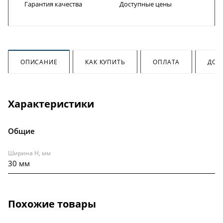
Гарантия качества
Доступные цены
ОПИСАНИЕ
КАК КУПИТЬ
ОПЛАТА
ДОС
Характеристики
Общие
Ширина H, мм
30 мм
Похожие товары