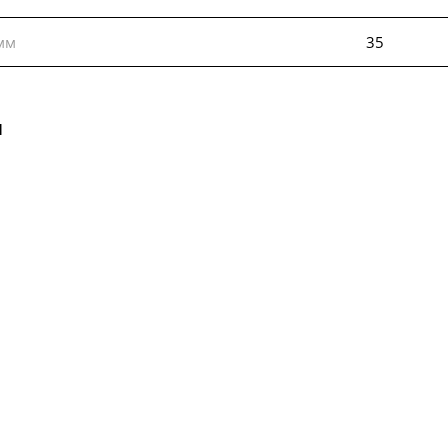
мм
35
ы