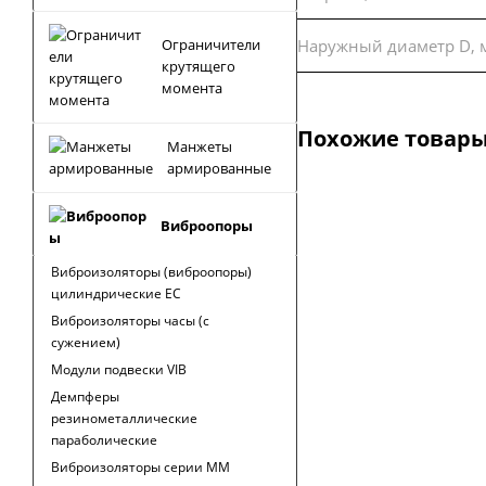
Наружный диаметр D, 
Ограничители
крутящего
момента
Похожие товар
Манжеты
армированные
Виброопоры
Виброизоляторы (виброопоры)
цилиндрические EC
Виброизоляторы часы (с
сужением)
Модули подвески VIB
Демпферы
резинометаллические
параболические
Виброизоляторы серии MM