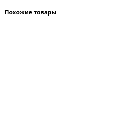
Похожие товары
О КОМПАНИИ
УСЛУГИ
КАК КУПИТЬ
ПРОИЗВОДИТЕЛИ
КАРТА САЙТА
КОНТАКТЫ