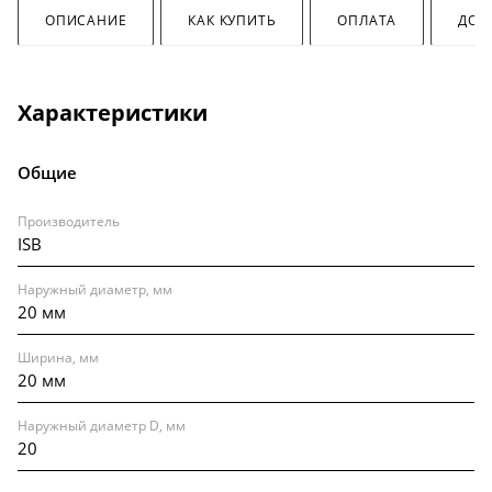
ОПИСАНИЕ
КАК КУПИТЬ
ОПЛАТА
ДОС
Характеристики
Общие
Производитель
ISB
Наружный диаметр, мм
20 мм
Ширина, мм
20 мм
Наружный диаметр D, мм
20