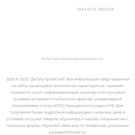
+7 (812) 237-47-40
ЗАКАЗАТЬ ЗВОНОК
info@detalpromsnab.ru
194100, Г..САНКТ-ПЕТЕРБУРГ, УЛ.
ЛИТОВСКАЯ, Д. 10 ЛИТЕРА А ,
ПОМЕЩ. 2-Н
ПОЛИТИКА КОНФИДЕНЦИАЛЬНОСТИ
2026 © ООО "ДетальПромСнаб" Вся информация представленная
на сайте, касающаяся технических характеристик, наличия,
стоимости, носит информационный характер и ни при каких
условиях не является публичной офертой, определяемой
положениями Статьи 437(2) Гражданского кодекса РФ. Для
получения более подробной информации о наличии, цене и
условиях отгрузки товаров, обратитесь к нашим специалистам с
помощью формы обратной связи или по телефонам, указанным
в разделе Контакты.