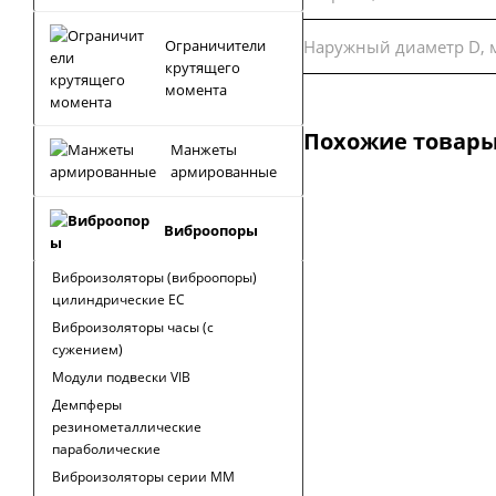
Наружный диаметр D, 
Ограничители
крутящего
момента
Похожие товар
Манжеты
армированные
Виброопоры
Виброизоляторы (виброопоры)
цилиндрические EC
Виброизоляторы часы (с
сужением)
Модули подвески VIB
Демпферы
резинометаллические
параболические
Виброизоляторы серии MM