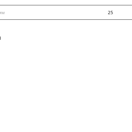
мм
25
ы