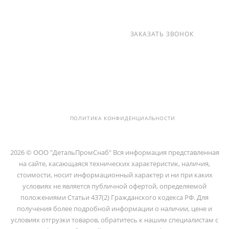
+7 (812) 237-47-40
ЗАКАЗАТЬ ЗВОНОК
info@detalpromsnab.ru
194100, Г..САНКТ-ПЕТЕРБУРГ, УЛ.
ЛИТОВСКАЯ, Д. 10 ЛИТЕРА А ,
ПОМЕЩ. 2-Н
ПОЛИТИКА КОНФИДЕНЦИАЛЬНОСТИ
2026 © ООО "ДетальПромСнаб" Вся информация представленная
на сайте, касающаяся технических характеристик, наличия,
стоимости, носит информационный характер и ни при каких
условиях не является публичной офертой, определяемой
положениями Статьи 437(2) Гражданского кодекса РФ. Для
получения более подробной информации о наличии, цене и
условиях отгрузки товаров, обратитесь к нашим специалистам с