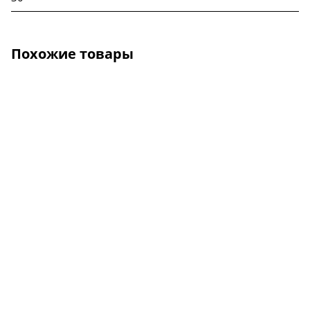
Похожие товары
О КОМПАНИИ
УСЛУГИ
КАК КУПИТЬ
ПРОИЗВОДИТЕЛИ
КАРТА САЙТА
КОНТАКТЫ