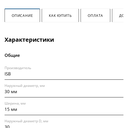
ОПИСАНИЕ
КАК КУПИТЬ
ОПЛАТА
ДОС
Характеристики
Общие
Производитель
ISB
Наружный диаметр, мм
30 мм
Ширина, мм
15 мм
Наружный диаметр D, мм
30