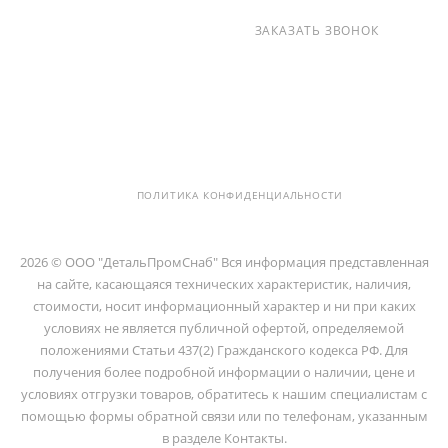
+7 (812) 237-47-40
ЗАКАЗАТЬ ЗВОНОК
info@detalpromsnab.ru
194100, Г..САНКТ-ПЕТЕРБУРГ, УЛ.
ЛИТОВСКАЯ, Д. 10 ЛИТЕРА А ,
ПОМЕЩ. 2-Н
ПОЛИТИКА КОНФИДЕНЦИАЛЬНОСТИ
2026 © ООО "ДетальПромСнаб" Вся информация представленная
на сайте, касающаяся технических характеристик, наличия,
стоимости, носит информационный характер и ни при каких
условиях не является публичной офертой, определяемой
положениями Статьи 437(2) Гражданского кодекса РФ. Для
получения более подробной информации о наличии, цене и
условиях отгрузки товаров, обратитесь к нашим специалистам с
помощью формы обратной связи или по телефонам, указанным
в разделе Контакты.