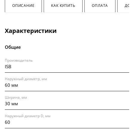
ОПИСАНИЕ
КАК КУПИТЬ
ОПЛАТА
ДОС
Характеристики
Общие
Производитель
ISB
Наружный диаметр, мм
60 мм
Ширина, мм
30 мм
Наружный диаметр D, мм
60