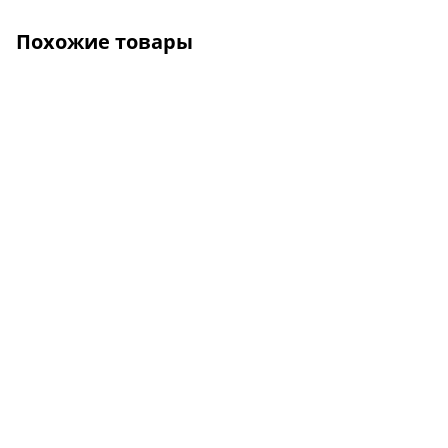
Похожие товары
О КОМПАНИИ
УСЛУГИ
КАК КУПИТЬ
ПРОИЗВОДИТЕЛИ
КАРТА САЙТА
КОНТАКТЫ