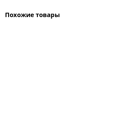
Похожие товары
О КОМПАНИИ
УСЛУГИ
КАК КУПИТЬ
ПРОИЗВОДИТЕЛИ
КАРТА САЙТА
КОНТАКТЫ