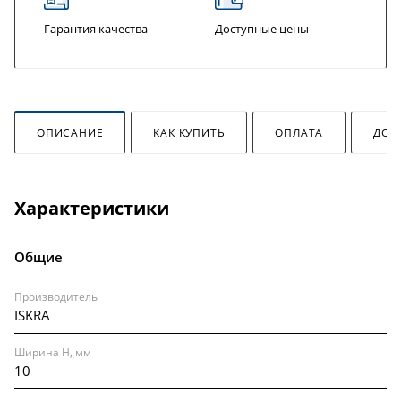
Гарантия качества
Доступные цены
ОПИСАНИЕ
КАК КУПИТЬ
ОПЛАТА
ДОС
Характеристики
Общие
Производитель
ISKRA
Ширина H, мм
10