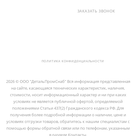
+7 (812) 237-47-40
ЗАКАЗАТЬ ЗВОНОК
info@detalpromsnab.ru
194100, Г..САНКТ-ПЕТЕРБУРГ, УЛ.
ЛИТОВСКАЯ, Д. 10 ЛИТЕРА А ,
ПОМЕЩ. 2-Н
ПОЛИТИКА КОНФИДЕНЦИАЛЬНОСТИ
2026 © ООО "ДетальПромСнаб" Вся информация представленная
на сайте, касающаяся технических характеристик, наличия,
стоимости, носит информационный характер и ни при каких
условиях не является публичной офертой, определяемой
положениями Статьи 437(2) Гражданского кодекса РФ. Для
получения более подробной информации о наличии, цене и
условиях отгрузки товаров, обратитесь к нашим специалистам с
помощью формы обратной связи или по телефонам, указанным
в разделе Контакты.