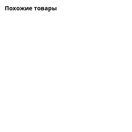
Похожие товары
О КОМПАНИИ
УСЛУГИ
КАК КУПИТЬ
ПРОИЗВОДИТЕЛИ
КАРТА САЙТА
КОНТАКТЫ