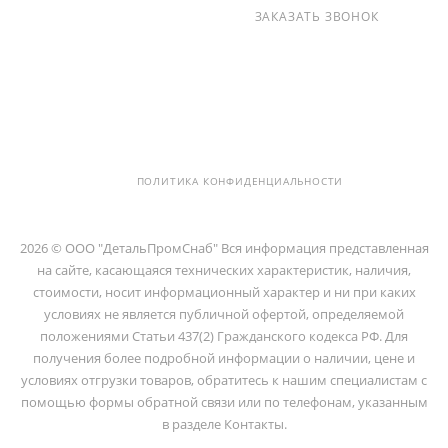
+7 (812) 237-47-40
ЗАКАЗАТЬ ЗВОНОК
info@detalpromsnab.ru
194100, Г..САНКТ-ПЕТЕРБУРГ, УЛ.
ЛИТОВСКАЯ, Д. 10 ЛИТЕРА А ,
ПОМЕЩ. 2-Н
ПОЛИТИКА КОНФИДЕНЦИАЛЬНОСТИ
2026 © ООО "ДетальПромСнаб" Вся информация представленная
на сайте, касающаяся технических характеристик, наличия,
стоимости, носит информационный характер и ни при каких
условиях не является публичной офертой, определяемой
положениями Статьи 437(2) Гражданского кодекса РФ. Для
получения более подробной информации о наличии, цене и
условиях отгрузки товаров, обратитесь к нашим специалистам с
помощью формы обратной связи или по телефонам, указанным
в разделе Контакты.