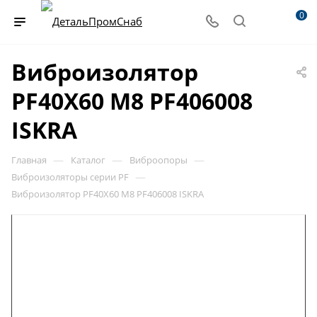
0
Виброизолятор
PF40X60 M8 PF406008
ISKRA
—
—
—
Главная
Каталог
Виброопоры
—
Виброизоляторы серии PF
Виброизолятор PF40X60 M8 PF406008 ISKRA