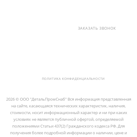
+7 (812) 237-47-40
ЗАКАЗАТЬ ЗВОНОК
info@detalpromsnab.ru
194100, Г..САНКТ-ПЕТЕРБУРГ, УЛ.
ЛИТОВСКАЯ, Д. 10 ЛИТЕРА А ,
ПОМЕЩ. 2-Н
ПОЛИТИКА КОНФИДЕНЦИАЛЬНОСТИ
2026 © ООО "ДетальПромСнаб" Вся информация представленная
на сайте, касающаяся технических характеристик, наличия,
стоимости, носит информационный характер и ни при каких
условиях не является публичной офертой, определяемой
положениями Статьи 437(2) Гражданского кодекса РФ. Для
получения более подробной информации о наличии, цене и