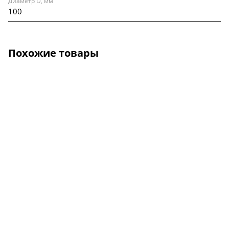
Диаметр D, мм
100
Похожие товары
О КОМПАНИИ
УСЛУГИ
КАК КУПИТЬ
ПРОИЗВОДИТЕЛИ
КАРТА САЙТА
КОНТАКТЫ