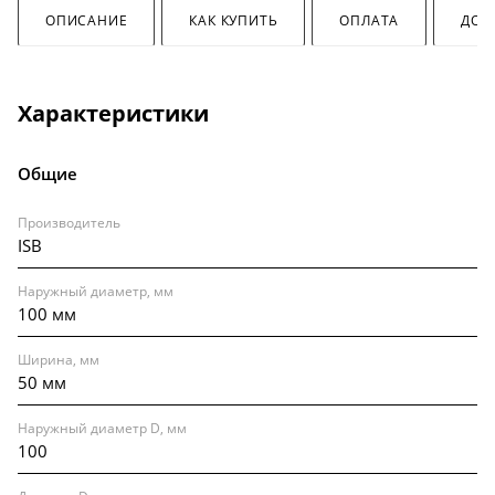
ОПИСАНИЕ
КАК КУПИТЬ
ОПЛАТА
ДОС
Характеристики
Общие
Производитель
ISB
Наружный диаметр, мм
100 мм
Ширина, мм
50 мм
Наружный диаметр D, мм
100