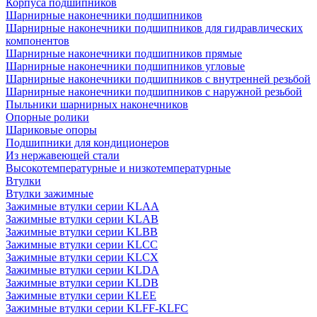
Корпуса подшипников
Шарнирные наконечники подшипников
Шарнирные наконечники подшипников для гидравлических
компонентов
Шарнирные наконечники подшипников прямые
Шарнирные наконечники подшипников угловые
Шарнирные наконечники подшипников с внутренней резьбой
Шарнирные наконечники подшипников с наружной резьбой
Пыльники шарнирных наконечников
Опорные ролики
Шариковые опоры
Подшипники для кондиционеров
Из нержавеющей стали
Высокотемпературные и низкотемпературные
Втулки
Втулки зажимные
Зажимные втулки серии KLAA
Зажимные втулки серии KLAB
Зажимные втулки серии KLBB
Зажимные втулки серии KLCC
Зажимные втулки серии KLCX
Зажимные втулки серии KLDA
Зажимные втулки серии KLDB
Зажимные втулки серии KLEE
Зажимные втулки серии KLFF-KLFC