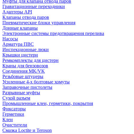
Муфты для клапана отвода паров
Гравитационные переходники
Адаптеры API
Клапаны отвода паров
Пневматические блоки управления
Донные клапаны
Электронные системы предотвращения перелива
Насосы
Арматура ПВС
Инспекционные люки
Крышки цистерн
Ремкомплекты для цистерн
Краны для бензовозов
Соединения MK/VK
Резьбовые штуцеры
Усиленные 4-х болтовые хомуты
Заправочные пистолеты
Разрывные муфты
Сухой разъем
Промышленные клеи, герметики, покрытия
Фиксаторы
Герметики
Клеи
Очистители
Смазка Loctite и Teroson