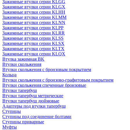
Зажимные втулки серии KLGG
Зажимные втулки серии KLGX
Зажимные втулки серии KLHH
Зажимные втулки серии KLMM
Зажимные втулки серии KLNN
Зажимные втулки серии KLPP
Зажимные втулки серии KLRR
Зажимные втулки серии KLSS
Зажимные втулки серии KLSX
Зажимные втулки серии KLTX
Зажимные втулки серии KLQX
Втулка зажимная BK
Втулки скольжения
Втулки скольжения с бронзовым покрытием
Кольца
Втулки скольжения с бронзово-графитовым покрытием
Втулки скольжения спеченные бронзовые
Втулки тапербуш
Втулки тапербуш метрические
Втулки тапербуш дюймовые
Адаптеры под втулки тапербуш
Ступицы
Ступицы под соединение болтами
Ступицы приварные
Муфты