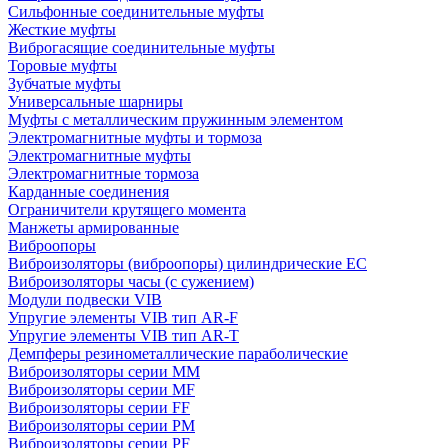
Сильфонные соединительные муфты
Жесткие муфты
Виброгасящие соединительные муфты
Торовые муфты
Зубчатые муфты
Универсальные шарниры
Муфты с металлическим пружинным элементом
Электромагнитные муфты и тормоза
Электромагнитные муфты
Электромагнитные тормоза
Карданные соединения
Ограничители крутящего момента
Манжеты армированные
Виброопоры
Виброизоляторы (виброопоры) цилиндрические EC
Виброизоляторы часы (с сужением)
Модули подвески VIB
Упругие элементы VIB тип AR-F
Упругие элементы VIB тип AR-T
Демпферы резинометаллические параболические
Виброизоляторы серии MM
Виброизоляторы серии MF
Виброизоляторы серии FF
Виброизоляторы серии PM
Виброизоляторы серии PF