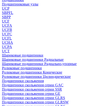
Подшипниковые узлы
UCP
SBPFL
SBPP
UCF
UCFA
UCFB
UCFC
UCFL
UCHA
UCPA
UCT
Шариковые подшипники
Шариковые подшипники Радиальные
Шариковые подшипники Радиально-упорные
Роликовые подшипники
Роликовые подшипники Конические
Роликовые подшипники Цилиндрические
Подшипники скольжения
Подшипники скольжения серии GAC
Подшипники скольжения серии SSR
Подшипники скольжения серии GE
Подшипники скольжения серии GLRS
Подшипники скольжения серии GLRSW