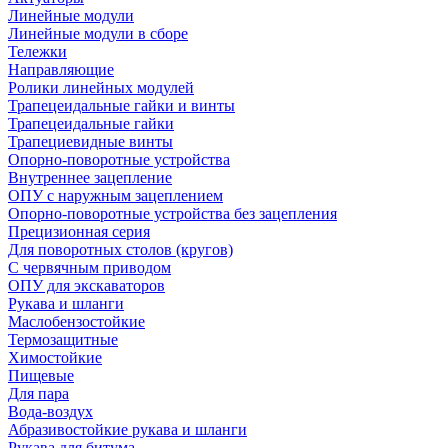
Линейные модули
Линейные модули в сборе
Тележки
Направляющие
Ролики линейных модулей
Трапецеидальные гайки и винты
Трапецеидальные гайки
Трапециевидные винты
Опорно-поворотные устройства
Внутреннее зацепление
ОПУ с наружным зацеплением
Опорно-поворотные устройства без зацепления
Прецизионная серия
Для поворотных столов (кругов)
С червячным приводом
ОПУ для экскаваторов
Рукава и шланги
Маслобензостойкие
Термозащитные
Химостойкие
Пищевые
Для пара
Вода-воздух
Абразивостойкие рукава и шланги
Рукава для битума