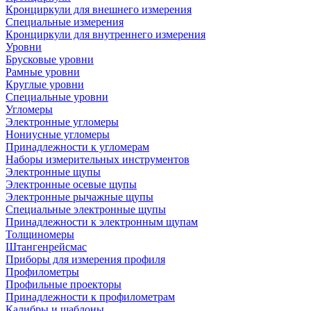
Кронциркули для внешнего измерения
Специальные измерения
Кронциркули для внутреннего измерения
Уровни
Брусковые уровни
Рамные уровни
Круглые уровни
Специальные уровни
Угломеры
Электронные угломеры
Нониусные угломеры
Принадлежности к угломерам
Наборы измерительных инструментов
Электронные щупы
Электронные осевые щупы
Электронные рычажные щупы
Специальные электронные щупы
Принадлежности к электронным щупам
Толщиномеры
Штангенрейсмас
Приборы для измерения профиля
Профилометры
Профильные проекторы
Принадлежности к профилометрам
Калибры и шаблоны