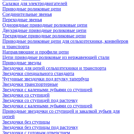
Салазки для электродвигателей
Приводные роликовые цепи
Соединительные звенья
Переходные звенья
Однорядные приводные роликовые цепи
Двухрядные приводные роликовые цепи
Трехрядные приводные роликовые цепи
Приводные роликовые цепи для сельхозтехники, конвейеров
и транспорта
Направляющие и профили цепи
Цепи приводные роликовые из нержавеющей стали
Приводные звезды
Звездочки для цепей сельхозтехники и транспорта
Звездочки специального стандарта
Чугунные звездочки под втулку тапербуш
Звездочки транспортерные
Звездочки с калеными зубьями со ступицей
Звездочки со ступицей
Звездочки со ступицей под расточку
Звездочки с калеными зубьями со ступицей
Приводные звездочки со ступицей и закалкой зубьев для
цепей
Звездочки без ступицы
Звездочки без ступицы под расточку
Звездочки с готовым отверстием