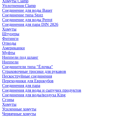
Хомуты Clamp
Уплотнения Clamp
Соединение для воды Bauer
Соединение типа Storz
Соединение для воды Perrot
Соединения для пара DIN 2826
Хомуты
Штуцеры
Фитинги
Отводы
Американки
Муфты
Ниппели под шланг
Ниппели
Соединители типа "Ёлочка"
Страховочные тросики для рукавов
Пескоструйные соединения
Переходники для Еврокубов
Соединения для пара
Соединения для воды и сыпучих продуктов
Соединения для воды/воздуха King
Сгоны
Хомуты
Усиленные хомуты
Червячные хомуты