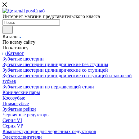
Интернет-магазин представительского класса
Каталог
По всему сайту
По каталогу
Каталог
Зубчатые шестерни
Зубчатые шестерни цилиндрические без ступицы
Зубчатые шестерни цилиндрические со ступицей
Зубчатые шестерни цилиндрические со ступицей и закалкой
зубьев
Зубчатые шестерни из нержавеющей стали
Конические пары
Косозубые
Прямозубые
Зубчатые рейки
Червячные редукторы
Серия VI
Серия VP
Комплектующие для червячных редукторов
Электродвигатели