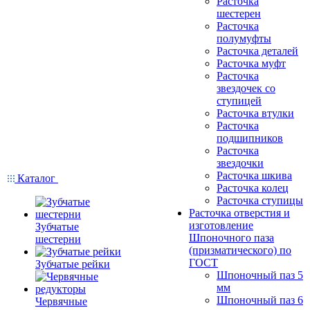
Расточка
шестерен
Расточка
полумуфты
Расточка деталей
Расточка муфт
Расточка
звездочек со
ступицей
Расточка втулки
Расточка
подшипников
Расточка
звездочки
Расточка шкива
Каталог
Расточка колец
Расточка ступицы
Расточка отверстия и
изготовление
Зубчатые
Шпоночного паза
шестерни
(призматического) по
ГОСТ
Зубчатые рейки
Шпоночный паз 5
мм
Шпоночный паз 6
Червячные