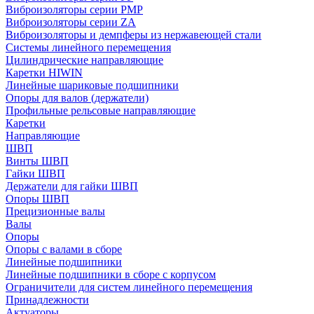
Виброизоляторы серии PMP
Виброизоляторы серии ZA
Виброизоляторы и демпферы из нержавеющей стали
Системы линейного перемещения
Цилиндрические направляющие
Каретки HIWIN
Линейные шариковые подшипники
Опоры для валов (держатели)
Профильные рельсовые направляющие
Каретки
Направляющие
ШВП
Винты ШВП
Гайки ШВП
Держатели для гайки ШВП
Опоры ШВП
Прецизионные валы
Валы
Опоры
Опоры с валами в сборе
Линейные подшипники
Линейные подшипники в сборе с корпусом
Ограничители для систем линейного перемещения
Принадлежности
Актуаторы