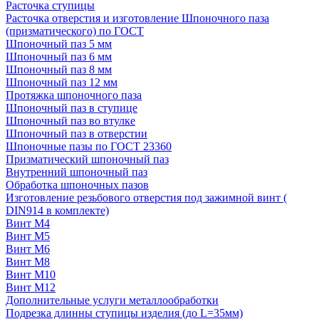
Расточка ступицы
Расточка отверстия и изготовление Шпоночного паза
(призматического) по ГОСТ
Шпоночный паз 5 мм
Шпоночный паз 6 мм
Шпоночный паз 8 мм
Шпоночный паз 12 мм
Протяжка шпоночного паза
Шпоночный паз в ступице
Шпоночный паз во втулке
Шпоночный паз в отверстии
Шпоночные пазы по ГОСТ 23360
Призматический шпоночный паз
Внутренний шпоночный паз
Обработка шпоночных пазов
Изготовление резьбового отверстия под зажимной винт (
DIN914 в комплекте)
Винт М4
Винт М5
Винт М6
Винт М8
Винт М10
Винт М12
Дополнительные услуги металлообработки
Подрезка длинны ступицы изделия (до L=35мм)