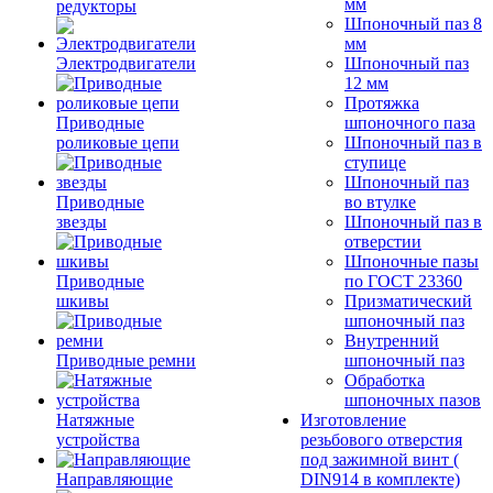
мм
редукторы
Шпоночный паз 8
мм
Электродвигатели
Шпоночный паз
12 мм
Протяжка
Приводные
шпоночного паза
роликовые цепи
Шпоночный паз в
ступице
Шпоночный паз
Приводные
во втулке
звезды
Шпоночный паз в
отверстии
Шпоночные пазы
Приводные
по ГОСТ 23360
шкивы
Призматический
шпоночный паз
Внутренний
Приводные ремни
шпоночный паз
Обработка
шпоночных пазов
Натяжные
Изготовление
устройства
резьбового отверстия
под зажимной винт (
Направляющие
DIN914 в комплекте)