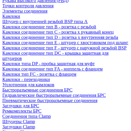
Рукава высокого давления (РВД)
Точки контроля давления
Элементы соединения
Камлоки
Штуцер с внутренней резьбой BSP типа A
Камлоки соединение тип B - розетка с резьбой
Камлоки соединение тип С - розетка х рукавный конец
Камлоки соединение тип D - розетка х внутренняя резьба
Камлоки соединение тип Е - штуцер с хвостовиком под шланг
Камлоки соединение тип F - штуцер с наружной резьбой BSP
Камлоки соединение тип DC - крышка защитная для
штуцеров
Камлоки типа DP - пробка защитная для муфт
Камлоки соединение тип FA - ниппель с фланцем
Камлоки тип FC - розетка с фланцем
Камлоки - переходники
Уплотнения для камлоков
Быстроразъемные соединения БРС
Гидравлические быстроразъемные соединения БРС
Пневматические быстроразъемные соединения
Заглушки для БРС
Ремкомплекты БРС
Соединения типа Clamp
Штуцеры Clamp
Заглушки Clamp