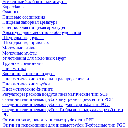
Усиленные 2-х болтовые хомуты
Superclamp
Фланцы
Пищевые соединения
Пищевая запорная арматура
Специальная пищевая арматура
Арматура для емкостного оборудования
Штуцеры под рукава
Штуцеры под приварку
Молочные гайки
Молочные муфты
Уплотнения для молочных муфт
Трубные соединения
Пневматика
Блоки подготовки воздуха
Пневматические клапаны и распределители
Пневматические трубки
Пневматические фитинги
Регуляторы расхода воздуха пневматические тип SCF
Соединители пневмотрубок внутренняя резьба тип PCF
Соединители пневмотрубок наружная резьба тип POC
Соединители пневмотрубок Т-образные наружная резьба тип
PB
Фитинги заглушки для пневмотрубок тип PPF
Фитинги переходники для пневмотрубок T-образные тип PGT