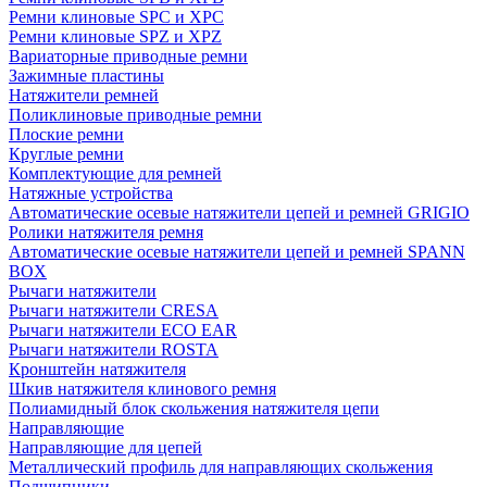
Ремни клиновые SPC и XPC
Ремни клиновые SPZ и XPZ
Вариаторные приводные ремни
Зажимные пластины
Натяжители ремней
Поликлиновые приводные ремни
Плоские ремни
Круглые ремни
Комплектующие для ремней
Натяжные устройства
Автоматические осевые натяжители цепей и ремней GRIGIO
Ролики натяжителя ремня
Автоматические осевые натяжители цепей и ремней SPANN
BOX
Рычаги натяжители
Рычаги натяжители CRESA
Рычаги натяжители ECO EAR
Рычаги натяжители ROSTA
Кронштейн натяжителя
Шкив натяжителя клинового ремня
Полиамидный блок скольжения натяжителя цепи
Направляющие
Направляющие для цепей
Металлический профиль для направляющих скольжения
Подшипники