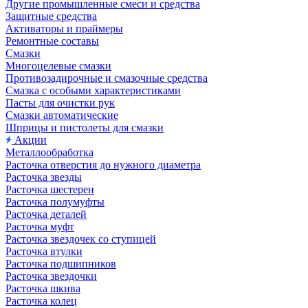
Другие промышленные смеси и средства
Защитные средства
Активаторы и праймеры
Ремонтные составы
Смазки
Многоцелевые смазки
Противозадирочные и смазочные средства
Смазка с особыми характеристиками
Пасты для очистки рук
Смазки автоматические
Шприцы и пистолеты для смазки
Акции
Металлообработка
Расточка отверстия до нужного диаметра
Расточка звезды
Расточка шестерен
Расточка полумуфты
Расточка деталей
Расточка муфт
Расточка звездочек со ступицей
Расточка втулки
Расточка подшипников
Расточка звездочки
Расточка шкива
Расточка колец