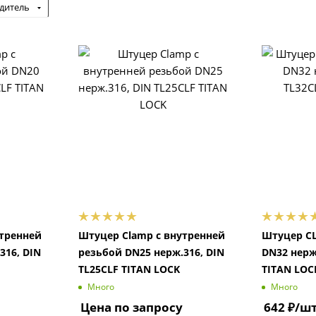
дитель
утренней
Штуцер Clamp с внутренней
Штуцер C
316, DIN
резьбой DN25 нерж.316, DIN
DN32 нерж
TL25CLF TITAN LOCK
TITAN LOC
Много
Много
Цена по запросу
642
₽
/ш