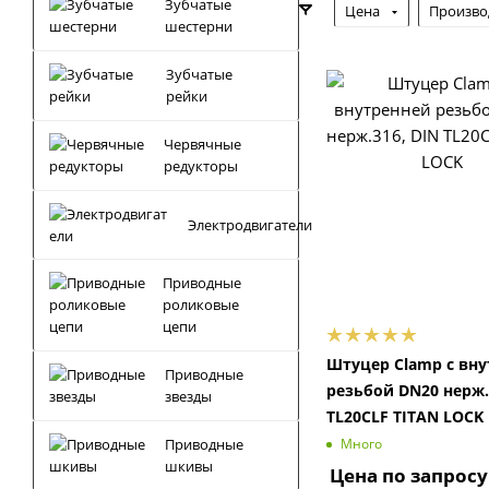
Зубчатые
Цена
Произво
шестерни
Зубчатые
рейки
Червячные
редукторы
Электродвигатели
Приводные
роликовые
цепи
Штуцер Clamp с вн
Приводные
резьбой DN20 нерж.
звезды
TL20CLF TITAN LOCK
Приводные
Много
шкивы
Цена по запросу