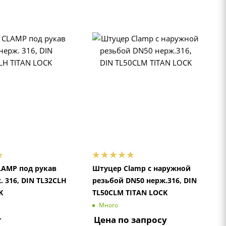
LAMP под рукав
Штуцер Clamp с наружной
. 316, DIN TL32CLH
резьбой DN50 нерж.316, DIN
K
TL50CLM TITAN LOCK
Много
т
Цена по запросу