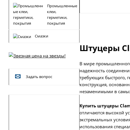
Промышленные
клеи,
герметики,
покрытия
Смазки
Штуцеры C
В мире промышленного
надежность соединений
Задать вопрос
требующих быстрого, г
конструкция, основанн
незаменимыми в самых
Купить штуцеры Cla
отличаются высокой ус
экстремальных условия
использования специал