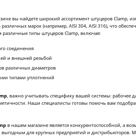
зине вы найдете широкий ассортимент штуцеров Clamp, из
различных марок (например, AISI 304, AISI 316), что обесп
м различные типы штуцеров Clamp, включая:
ого соединения
ней и внешней резьбой
ов различных диаметров
ыми типами уплотнений
amp
, важно учитывать специфику вашей системы: рабочее д
рметичности. Наши специалисты готовы помочь вам подобр
amp
в нашем магазине является конкурентоспособной, а во
 выгодным для крупных предприятий и дистрибьюторов. М