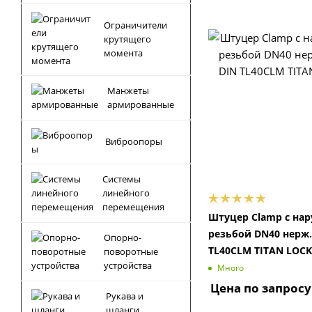
Ограничители
крутящего
момента
Манжеты
армированные
Виброопоры
Системы
линейного
перемещения
Штуцер Clamp с на
резьбой DN40 нерж.
Опорно-
TL40CLM TITAN LOCK
поворотные
устройства
Много
Цена по запросу
Рукава и
шланги