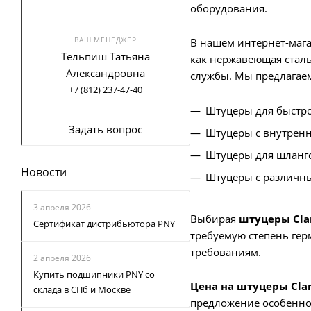
оборудования.
ВАШ МЕНЕДЖЕР
В нашем интернет-мага
Тельпиш Татьяна
как нержавеющая сталь 
Александровна
службы. Мы предлагае
+7 (812) 237-47-40
Штуцеры для быстр
Задать вопрос
Штуцеры с внутрен
Штуцеры для шланг
Новости
Штуцеры с различн
3 апреля 2026
Выбирая
штуцеры Cl
Сертификат дистрибьютора PNY
требуемую степень ге
требованиям.
2 апреля 2026
Купить подшипники PNY со
Цена на штуцеры Cl
склада в СПб и Москве
предложение особенно