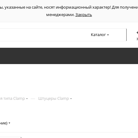
ы, указанные на сайте, носят информационный характер! Для получен
менеджерами.
Закрыть
Каталог
—
я типа Clamp
Штуцеры Clamp
ние)