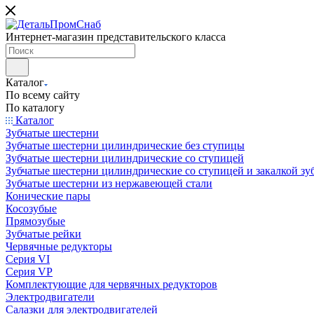
Интернет-магазин представительского класса
Каталог
По всему сайту
По каталогу
Каталог
Зубчатые шестерни
Зубчатые шестерни цилиндрические без ступицы
Зубчатые шестерни цилиндрические со ступицей
Зубчатые шестерни цилиндрические со ступицей и закалкой зу
Зубчатые шестерни из нержавеющей стали
Конические пары
Косозубые
Прямозубые
Зубчатые рейки
Червячные редукторы
Серия VI
Серия VP
Комплектующие для червячных редукторов
Электродвигатели
Салазки для электродвигателей