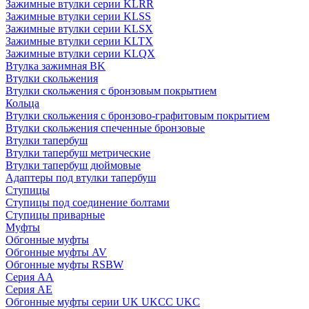
Зажимные втулки серии KLRR
Зажимные втулки серии KLSS
Зажимные втулки серии KLSX
Зажимные втулки серии KLTX
Зажимные втулки серии KLQX
Втулка зажимная BK
Втулки скольжения
Втулки скольжения с бронзовым покрытием
Кольца
Втулки скольжения с бронзово-графитовым покрытием
Втулки скольжения спеченные бронзовые
Втулки тапербуш
Втулки тапербуш метрические
Втулки тапербуш дюймовые
Адаптеры под втулки тапербуш
Ступицы
Ступицы под соединение болтами
Ступицы приварные
Муфты
Обгонные муфты
Обгонные муфты AV
Обгонные муфты RSBW
Серия AA
Серия AE
Обгонные муфты серии UK UKCC UKC