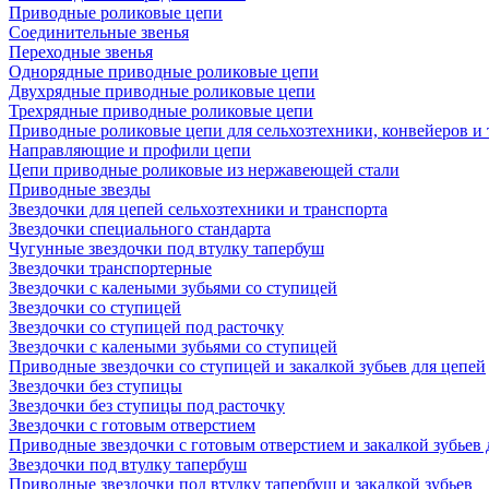
Приводные роликовые цепи
Соединительные звенья
Переходные звенья
Однорядные приводные роликовые цепи
Двухрядные приводные роликовые цепи
Трехрядные приводные роликовые цепи
Приводные роликовые цепи для сельхозтехники, конвейеров и 
Направляющие и профили цепи
Цепи приводные роликовые из нержавеющей стали
Приводные звезды
Звездочки для цепей сельхозтехники и транспорта
Звездочки специального стандарта
Чугунные звездочки под втулку тапербуш
Звездочки транспортерные
Звездочки с калеными зубьями со ступицей
Звездочки со ступицей
Звездочки со ступицей под расточку
Звездочки с калеными зубьями со ступицей
Приводные звездочки со ступицей и закалкой зубьев для цепей
Звездочки без ступицы
Звездочки без ступицы под расточку
Звездочки с готовым отверстием
Приводные звездочки с готовым отверстием и закалкой зубьев 
Звездочки под втулку тапербуш
Приводные звездочки под втулку тапербуш и закалкой зубьев