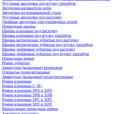
Чугунные звездочки под втулку тапербуш
Звездочки-натяжители цепи
Звездочки из нержавеющей стали
Чугунные звездочки под расточку
Двойные звездочки для однорядных цепей
Приводные шкивы
Шкивы клиновые под расточку
Шкивы клиновые под втулку тапербуш
Шкивы метрические зубчатые под расточку
Шкивы метрические зубчатые под втулку тапербуш
Шкивы дюймовые зубчатые под расточку
Шкивы дюймовые зубчатые под втулку тапербуш
Приводные ремни
Ремни зубчатые
Замкнутые (кольцевые) резиновые
Открытые полиуретановые
Замкнутые (кольцевые) полиуретановые
Ремни клиновые
Ремни клиновые C (В)
Ремни клиновые SPA и XPA
Ремни клиновые SPB и XPB
Ремни клиновые SPC и XPC
Ремни клиновые SPZ и XPZ
Вариаторные приводные ремни
Зажимные пластины