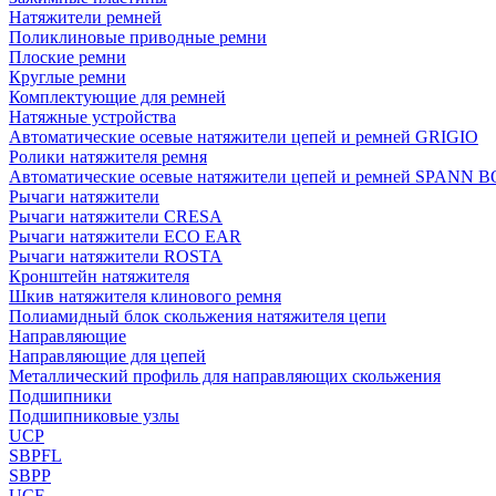
Натяжители ремней
Поликлиновые приводные ремни
Плоские ремни
Круглые ремни
Комплектующие для ремней
Натяжные устройства
Автоматические осевые натяжители цепей и ремней GRIGIO
Ролики натяжителя ремня
Автоматические осевые натяжители цепей и ремней SPANN 
Рычаги натяжители
Рычаги натяжители CRESA
Рычаги натяжители ECO EAR
Рычаги натяжители ROSTA
Кронштейн натяжителя
Шкив натяжителя клинового ремня
Полиамидный блок скольжения натяжителя цепи
Направляющие
Направляющие для цепей
Металлический профиль для направляющих скольжения
Подшипники
Подшипниковые узлы
UCP
SBPFL
SBPP
UCF