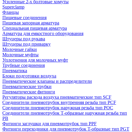
Усиленные 2-х болтовые хомуты
Superclamp
Фланцы
Пищевые соединения
Пищевая запорная арматура
Специальная пищевая арматура
Арматура для емкостного оборудования
Штуцеры под рукава
Штуцеры под приварку
Молочные гайки
Молочные муфты
Уплотнения для молочных муфт
Трубные соединения
Пневматика
Блоки подготовки воздуха
Пневматические клапаны и распределители
Пневматические трубки
Пневматические фитинги
Регуляторы расхода воздуха пневматические тип SCF
Соединители пневмотрубок внутренняя резьба тип PCF
Соединители пневмотрубок наружная резьба тип POC
Соединители пневмотрубок Т-образные наружная резьба тип
PB
Фитинги заглушки для пневмотрубок тип PPF
Фитинги переходники для пневмотрубок T-образные тип PGT