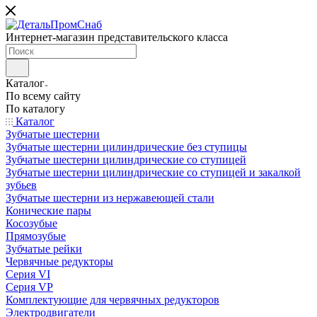
Интернет-магазин представительского класса
Каталог
По всему сайту
По каталогу
Каталог
Зубчатые шестерни
Зубчатые шестерни цилиндрические без ступицы
Зубчатые шестерни цилиндрические со ступицей
Зубчатые шестерни цилиндрические со ступицей и закалкой
зубьев
Зубчатые шестерни из нержавеющей стали
Конические пары
Косозубые
Прямозубые
Зубчатые рейки
Червячные редукторы
Серия VI
Серия VP
Комплектующие для червячных редукторов
Электродвигатели