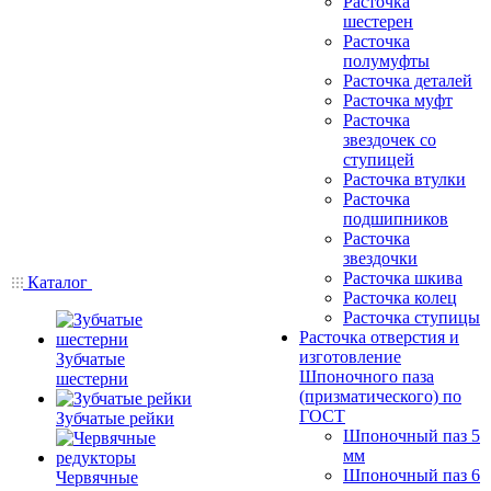
Расточка
шестерен
Расточка
полумуфты
Расточка деталей
Расточка муфт
Расточка
звездочек со
ступицей
Расточка втулки
Расточка
подшипников
Расточка
звездочки
Расточка шкива
Каталог
Расточка колец
Расточка ступицы
Расточка отверстия и
изготовление
Зубчатые
Шпоночного паза
шестерни
(призматического) по
ГОСТ
Зубчатые рейки
Шпоночный паз 5
мм
Шпоночный паз 6
Червячные