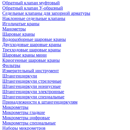
Обратный клапан муфтовый
Обратный клапан У-образный
Седельные клапаны для запорной арматуры
Наклонные седельные клапаны
Игольчатые краны
Манометры
Шаровые краны
Водоразборные шаровые краны
Двухходовые шаровые краны
Трехходовые шаровые краны
Шаровые краны мини
Криогенные шаровые краны
Фильтры
Измерительный инструмент
Штангенциркули
Штангенциркули стрелочные
Штангенциркули нониусные
Штангенциркули электронные
Штангенциркули специальные
Принадлежности к штангенциркулям
Микрометры
Микрометры гладкие
Микрометры цифровые
Микрометры специальные
Наборы микрометров