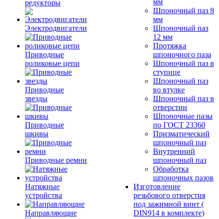
мм
редукторы
Шпоночный паз 8
мм
Электродвигатели
Шпоночный паз
12 мм
Протяжка
Приводные
шпоночного паза
роликовые цепи
Шпоночный паз в
ступице
Шпоночный паз
Приводные
во втулке
звезды
Шпоночный паз в
отверстии
Шпоночные пазы
Приводные
по ГОСТ 23360
шкивы
Призматический
шпоночный паз
Внутренний
Приводные ремни
шпоночный паз
Обработка
шпоночных пазов
Натяжные
Изготовление
устройства
резьбового отверстия
под зажимной винт (
Направляющие
DIN914 в комплекте)