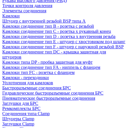
Рукава высокого давления (РВД)
Точки контроля давления
Элементы соединения
Камлоки
Штуцер с внутренней резьбой BSP типа A
Камлоки соединение тип B - розетка с резьбой
Камлоки соединение тип С - розетка х рукавный конец
Камлоки соединение тип D - розетка х внутренняя резьба
Камлоки соединение тип Е - штуцер с хвостовиком под шланг
Камлоки соединение тип F - штуцер с наружной резьбой BSP
Камлоки соединение тип DC - крышка защитная для
штуцеров
Камлоки типа DP - пробка защитная для муфт
Камлоки соединение тип FA - ниппель с фланцем
Камлоки тип FC - розетка с фланцем
Камлоки - переходники
Уплотнения для камлоков
Быстроразъемные соединения БРС
Гидравлические быстроразъемные соединения БРС
Пневматические быстроразъемные соединения
Заглушки для БРС
Ремкомплекты БРС
Соединения типа Clamp
Штуцеры Clamp
Заглушки Clamp