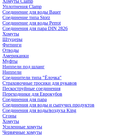
Хомуты Clamp
Уплотнения Clamp
Соединение для воды Bauer
Соединение типа Storz
Соединение для воды Perrot
Соединения для пара DIN 2826
Хомуты
Штуцеры
Фитинги
Отводы
Американки
Муфты
Ниппели под шланг
Ниппели
Соединители типа "Ёлочка"
Страховочные тросики для рукавов
Пескоструйные соединения
Переходники для Еврокубов
Соединения для пара
Соединения для воды и сыпучих продуктов
Соединения для воды/воздуха King
Сгоны
Хомуты
Усиленные хомуты
Червячные хомуты