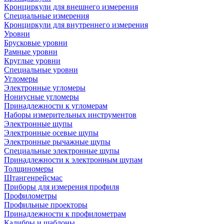
Кронциркули для внешнего измерения
Специальные измерения
Кронциркули для внутреннего измерения
Уровни
Брусковые уровни
Рамные уровни
Круглые уровни
Специальные уровни
Угломеры
Электронные угломеры
Нониусные угломеры
Принадлежности к угломерам
Наборы измерительных инструментов
Электронные щупы
Электронные осевые щупы
Электронные рычажные щупы
Специальные электронные щупы
Принадлежности к электронным щупам
Толщиномеры
Штангенрейсмас
Приборы для измерения профиля
Профилометры
Профильные проекторы
Принадлежности к профилометрам
Калибры и шаблоны