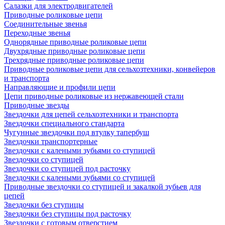
Салазки для электродвигателей
Приводные роликовые цепи
Соединительные звенья
Переходные звенья
Однорядные приводные роликовые цепи
Двухрядные приводные роликовые цепи
Трехрядные приводные роликовые цепи
Приводные роликовые цепи для сельхозтехники, конвейеров
и транспорта
Направляющие и профили цепи
Цепи приводные роликовые из нержавеющей стали
Приводные звезды
Звездочки для цепей сельхозтехники и транспорта
Звездочки специального стандарта
Чугунные звездочки под втулку тапербуш
Звездочки транспортерные
Звездочки с калеными зубьями со ступицей
Звездочки со ступицей
Звездочки со ступицей под расточку
Звездочки с калеными зубьями со ступицей
Приводные звездочки со ступицей и закалкой зубьев для
цепей
Звездочки без ступицы
Звездочки без ступицы под расточку
Звездочки с готовым отверстием