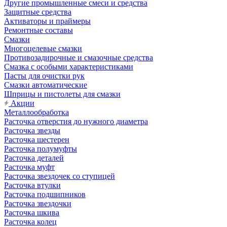
Другие промышленные смеси и средства
Защитные средства
Активаторы и праймеры
Ремонтные составы
Смазки
Многоцелевые смазки
Противозадирочные и смазочные средства
Смазка с особыми характеристиками
Пасты для очистки рук
Смазки автоматические
Шприцы и пистолеты для смазки
Акции
Металлообработка
Расточка отверстия до нужного диаметра
Расточка звезды
Расточка шестерен
Расточка полумуфты
Расточка деталей
Расточка муфт
Расточка звездочек со ступицей
Расточка втулки
Расточка подшипников
Расточка звездочки
Расточка шкива
Расточка колец