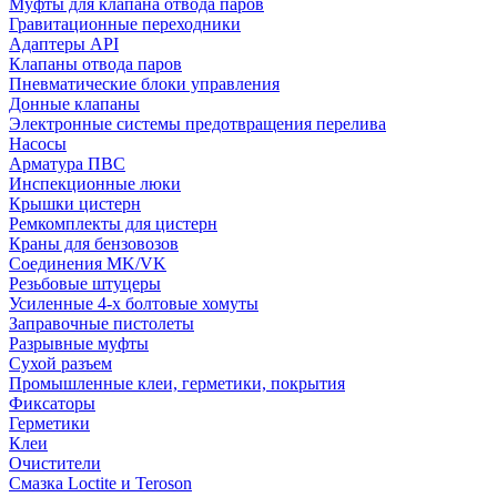
Муфты для клапана отвода паров
Гравитационные переходники
Адаптеры API
Клапаны отвода паров
Пневматические блоки управления
Донные клапаны
Электронные системы предотвращения перелива
Насосы
Арматура ПВС
Инспекционные люки
Крышки цистерн
Ремкомплекты для цистерн
Краны для бензовозов
Соединения MK/VK
Резьбовые штуцеры
Усиленные 4-х болтовые хомуты
Заправочные пистолеты
Разрывные муфты
Сухой разъем
Промышленные клеи, герметики, покрытия
Фиксаторы
Герметики
Клеи
Очистители
Смазка Loctite и Teroson