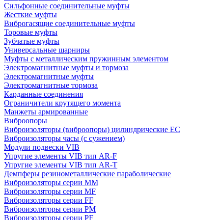
Сильфонные соединительные муфты
Жесткие муфты
Виброгасящие соединительные муфты
Торовые муфты
Зубчатые муфты
Универсальные шарниры
Муфты с металлическим пружинным элементом
Электромагнитные муфты и тормоза
Электромагнитные муфты
Электромагнитные тормоза
Карданные соединения
Ограничители крутящего момента
Манжеты армированные
Виброопоры
Виброизоляторы (виброопоры) цилиндрические EC
Виброизоляторы часы (с сужением)
Модули подвески VIB
Упругие элементы VIB тип AR-F
Упругие элементы VIB тип AR-T
Демпферы резинометаллические параболические
Виброизоляторы серии MM
Виброизоляторы серии MF
Виброизоляторы серии FF
Виброизоляторы серии PM
Виброизоляторы серии PF