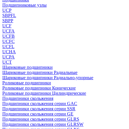
Подшипниковые узлы
UCP
SBPFL
SBPP
UCF
UCFA
UCFB
UCFC
UCFL
UCHA
UCPA
UCT
Шариковые подшипники
Шариковые подшипники Радиальные
Шариковые подшипники Радиально-упорные
Роликовые подшипники
Роликовые подшипники Конические
Роликовые подшипники Цилиндрические
Подшипники скольжения
Подшипники скольжения серии GAC
Подшипники скольжения серии SSR
Подшипники скольжения серии GE
Подшипники скольжения серии GLRS
Подшипники скольжения серии GLRSW