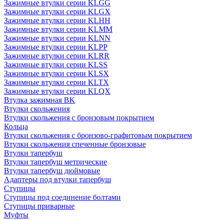
Зажимные втулки серии KLGG
Зажимные втулки серии KLGX
Зажимные втулки серии KLHH
Зажимные втулки серии KLMM
Зажимные втулки серии KLNN
Зажимные втулки серии KLPP
Зажимные втулки серии KLRR
Зажимные втулки серии KLSS
Зажимные втулки серии KLSX
Зажимные втулки серии KLTX
Зажимные втулки серии KLQX
Втулка зажимная BK
Втулки скольжения
Втулки скольжения с бронзовым покрытием
Кольца
Втулки скольжения с бронзово-графитовым покрытием
Втулки скольжения спеченные бронзовые
Втулки тапербуш
Втулки тапербуш метрические
Втулки тапербуш дюймовые
Адаптеры под втулки тапербуш
Ступицы
Ступицы под соединение болтами
Ступицы приварные
Муфты