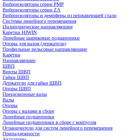
Виброизоляторы серии PMP
Виброизоляторы серии ZA
Виброизоляторы и демпферы из нержавеющей стали
Системы линейного перемещения
Цилиндрические направляющие
Каретки HIWIN
Линейные шариковые подшипники
Опоры для валов (держатели)
Профильные рельсовые направляющие
Каретки
Направляющие
ШВП
Винты ШВП
Гайки ШВП
Держатели для гайки ШВП
Опоры ШВП
Прецизионные валы
Валы
Опоры
Опоры с валами в сборе
Линейные подшипники
Линейные подшипники в сборе с корпусом
Ограничители для систем линейного перемещения
Принадлежности
Актуаторы