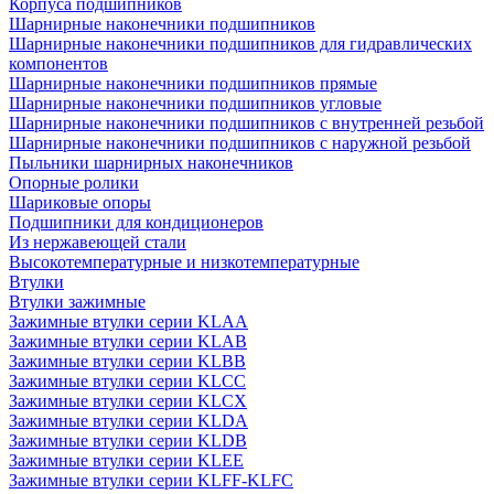
Корпуса подшипников
Шарнирные наконечники подшипников
Шарнирные наконечники подшипников для гидравлических
компонентов
Шарнирные наконечники подшипников прямые
Шарнирные наконечники подшипников угловые
Шарнирные наконечники подшипников с внутренней резьбой
Шарнирные наконечники подшипников с наружной резьбой
Пыльники шарнирных наконечников
Опорные ролики
Шариковые опоры
Подшипники для кондиционеров
Из нержавеющей стали
Высокотемпературные и низкотемпературные
Втулки
Втулки зажимные
Зажимные втулки серии KLAA
Зажимные втулки серии KLAB
Зажимные втулки серии KLBB
Зажимные втулки серии KLCC
Зажимные втулки серии KLCX
Зажимные втулки серии KLDA
Зажимные втулки серии KLDB
Зажимные втулки серии KLEE
Зажимные втулки серии KLFF-KLFC