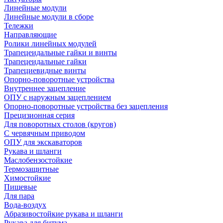
Линейные модули
Линейные модули в сборе
Тележки
Направляющие
Ролики линейных модулей
Трапецеидальные гайки и винты
Трапецеидальные гайки
Трапециевидные винты
Опорно-поворотные устройства
Внутреннее зацепление
ОПУ с наружным зацеплением
Опорно-поворотные устройства без зацепления
Прецизионная серия
Для поворотных столов (кругов)
С червячным приводом
ОПУ для экскаваторов
Рукава и шланги
Маслобензостойкие
Термозащитные
Химостойкие
Пищевые
Для пара
Вода-воздух
Абразивостойкие рукава и шланги
Рукава для битума