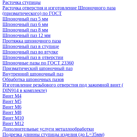
Расточка ступицы
Расточка отверстия и изготовление Шпоночного паза
(призматического) по ГОСТ
Шпоночный паз 5 мм
Шпоночный паз 6 мм
Шпоночный паз 8 мм
Шпоночный паз 12 мм
Протяжка шпоночного паза
Шпоночный паз в ступице
Шпоночный паз во втулке
Шпоночный паз в отверстии
Шпоночные пазы по ГОСТ 23360
Призматический шпоночный паз
Внутренний шпоночный паз
Обработка шпоночных пазов
Изготовление резьбового отверстия под зажимной винт (
DIN914 в комплекте)
Винт М4
Винт М5
Винт М6
Винт М8
Винт М10
Винт М12
Дополнительные услуги металлообработки
Подрезка длинны ступицы изделия (до L=35мм)