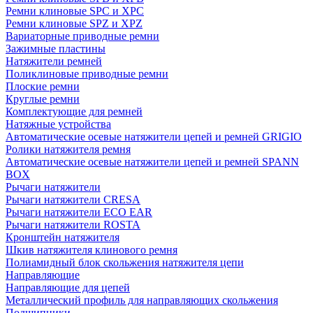
Ремни клиновые SPC и XPC
Ремни клиновые SPZ и XPZ
Вариаторные приводные ремни
Зажимные пластины
Натяжители ремней
Поликлиновые приводные ремни
Плоские ремни
Круглые ремни
Комплектующие для ремней
Натяжные устройства
Автоматические осевые натяжители цепей и ремней GRIGIO
Ролики натяжителя ремня
Автоматические осевые натяжители цепей и ремней SPANN
BOX
Рычаги натяжители
Рычаги натяжители CRESA
Рычаги натяжители ECO EAR
Рычаги натяжители ROSTA
Кронштейн натяжителя
Шкив натяжителя клинового ремня
Полиамидный блок скольжения натяжителя цепи
Направляющие
Направляющие для цепей
Металлический профиль для направляющих скольжения
Подшипники