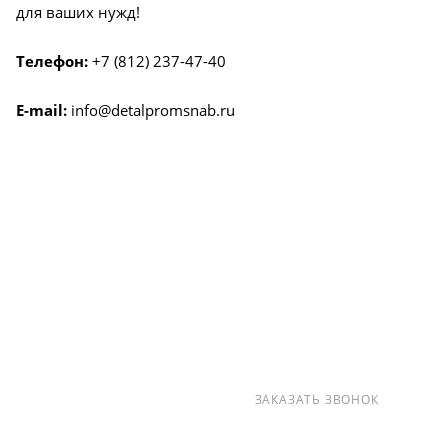
для ваших нужд!
Телефон:
+7 (812) 237-47-40
E-mail:
info@detalpromsnab.ru
О КОМПАНИИ
УСЛУГИ
КАК КУПИТЬ
ПРОИЗВОДИТЕЛИ
КАРТА САЙТА
КОНТАКТЫ
+7 (812) 237-47-40
ЗАКАЗАТЬ ЗВОНОК
info@detalpromsnab.ru