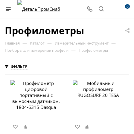
0
Профилометры
—
—
—
Главная
Каталог
Измерительный инструмент
—
Приборы для измерения профиля
Профилометры
ФИЛЬТР