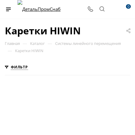
0
Каретки HIWIN
—
—
Главная
Каталог
Системы линейного перемещения
—
Каретки HIWIN
ФИЛЬТР