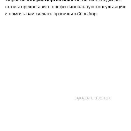
готовы предоставить профессиональную консультацию
и помочь вам сделать правильный выбор.
О КОМПАНИИ
УСЛУГИ
КАК КУПИТЬ
ПРОИЗВОДИТЕЛИ
КАРТА САЙТА
КОНТАКТЫ
+7 (812) 237-47-40
ЗАКАЗАТЬ ЗВОНОК
info@detalpromsnab.ru
194100, Г..САНКТ-ПЕТЕРБУРГ, УЛ.
ЛИТОВСКАЯ, Д. 10 ЛИТЕРА А ,