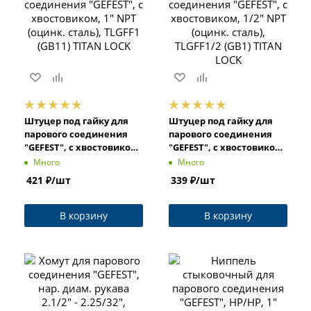
Штуцер под гайку для
Штуцер под гайку для
парового соединения
парового соединения
"GEFEST", с хвостовиком,
"GEFEST", с хвостовиком,
1" NPT (оцинк. сталь),
1/2" NPT (оцинк. сталь),
Много
Много
TLGFF1 (GB11) TITAN LOCK
TLGFF1/2 (GB1) TITAN
421
₽
/шт
339
₽
/шт
LOCK
В корзину
В корзину