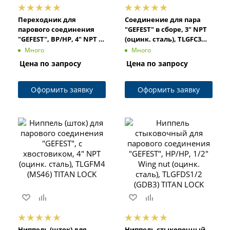
Переходник для
Соединение для пара
парового соединения
"GEFEST" в сборе, 3" NPT
"GEFEST", ВР/НР, 4" NPT x
(оцинк. сталь), TLGFC3
Wing nut (оцинк. сталь),
(GF111) TITAN LOCK
Много
Много
TLGFR4 (GB48) TITAN LOCK
Цена по запросу
Цена по запросу
Оформить заявку
Оформить заявку
Ниппель (шток) для
Ниппель стыковочный