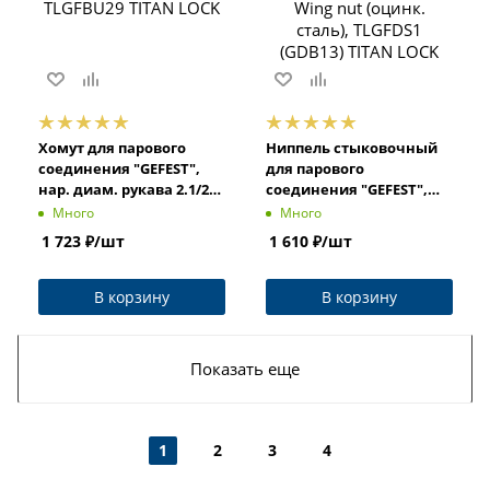
Хомут для парового
Ниппель стыковочный
соединения "GEFEST",
для парового
нар. диам. рукава 2.1/2" -
соединения "GEFEST",
2.25/32", TLGFBU29 TITAN
НР/НР, 1" Wing nut
Много
Много
LOCK
(оцинк. сталь), TLGFDS1
1 723
₽
/шт
1 610
₽
/шт
(GDB13) TITAN LOCK
В корзину
В корзину
Показать еще
1
2
3
4