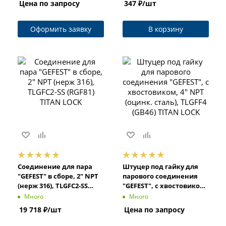
Цена по запросу
347
₽
/шт
LOCK
LOCK
Оформить заявку
В корзину
Соединение для пара
Штуцер под гайку для
"GEFEST" в сборе, 2" NPT
парового соединения
(нерж 316), TLGFC2-SS
"GEFEST", с хвостовиком,
(RGF81) TITAN LOCK
4" NPT (оцинк. сталь),
Много
Много
TLGFF4 (GB46) TITAN LOCK
19 718
₽
/шт
Цена по запросу