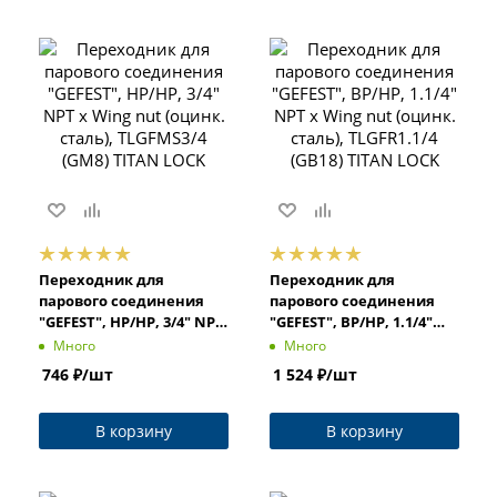
Переходник для
Переходник для
парового соединения
парового соединения
"GEFEST", НР/НР, 3/4" NPT
"GEFEST", ВР/НР, 1.1/4"
x Wing nut (оцинк.
NPT x Wing nut (оцинк.
Много
Много
сталь), TLGFMS3/4 (GM8)
сталь), TLGFR1.1/4 (GB18)
746
₽
/шт
1 524
₽
/шт
TITAN LOCK
TITAN LOCK
В корзину
В корзину