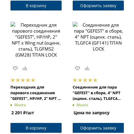
В корзину
Оформить заявку
Переходник для
Соединение для пара
парового соединения
"GEFEST" в сборе, 4" NPT
"GEFEST", НР/НР, 2" NPT x
(оцинк. сталь), TLGFC4
Wing nut (оцинк. сталь),
(GF141) TITAN LOCK
Много
Много
TLGFMS2 (GM28) TITAN
2 201
₽
/шт
Цена по запросу
LOCK
В корзину
Оформить заявку