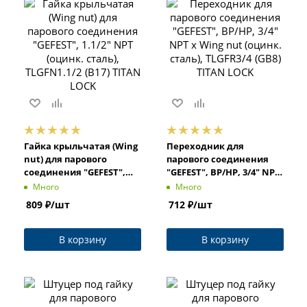
Гайка крыльчатая (Wing
Переходник для
nut) для парового
парового соединения
соединения "GEFEST",
"GEFEST", ВР/НР, 3/4" NPT
1.1/2" NPT (оцинк. сталь),
x Wing nut (оцинк.
Много
Много
TLGFN1.1/2 (B17) TITAN
сталь), TLGFR3/4 (GB8)
809
₽
/шт
712
₽
/шт
LOCK
TITAN LOCK
В корзину
В корзину