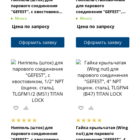
парового соединения
для парового
"GEFEST", с хвостовиком,
соединения "GEFEST",
4" NPT (оцинк. сталь),
НР/НР, 1/2" Wing nut
Много
Много
TLGFM4 (MS46) TITAN
(оцинк. сталь), TLGFDS1/2
Цена по запросу
Цена по запросу
LOCK
(GDB3) TITAN LOCK
Оформить заявку
Оформить заявку
Ниппель (шток) для
Гайка крыльчатая (Wing
парового соединения
nut) для парового
"GEFEST", с хвостовиком,
соединения "GEFEST", 4"