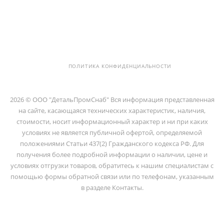
info@detalpromsnab.ru
194100, Г..САНКТ-ПЕТЕРБУРГ, УЛ.
ЛИТОВСКАЯ, Д. 10 ЛИТЕРА А ,
ПОМЕЩ. 2-Н
ПОЛИТИКА КОНФИДЕНЦИАЛЬНОСТИ
2026 © ООО "ДетальПромСнаб" Вся информация представленная
на сайте, касающаяся технических характеристик, наличия,
стоимости, носит информационный характер и ни при каких
условиях не является публичной офертой, определяемой
положениями Статьи 437(2) Гражданского кодекса РФ. Для
получения более подробной информации о наличии, цене и
условиях отгрузки товаров, обратитесь к нашим специалистам с
помощью формы обратной связи или по телефонам, указанным
в разделе Контакты.