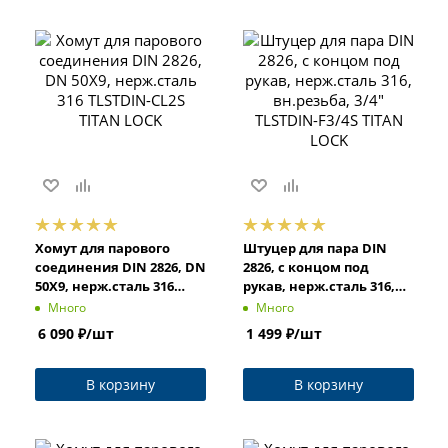
Хомут для парового
Штуцер для пара DIN
соединения DIN 2826, DN
2826, с концом под
50X9, нерж.сталь 316
рукав, нерж.сталь 316,
TLSTDIN-CL2S TITAN LOCK
вн.резьба, 3/4" TLSTDIN-
Много
Много
F3/4S TITAN LOCK
6 090
₽
/шт
1 499
₽
/шт
В корзину
В корзину