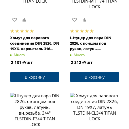
Хомут для парового
Штуцер для пара DIN
соединения DIN 2826, DN
2826, с концом под
19X6, нерж.сталь 316
рукав, латунь,
TLSTDIN-CL3/4S TITAN
нар.резьба, 1 1/4"
Много
Много
LOCK
TLSTDIN-M1.1/4 TITAN
2 131
₽
/шт
2 312
₽
/шт
LOCK
В корзину
В корзину