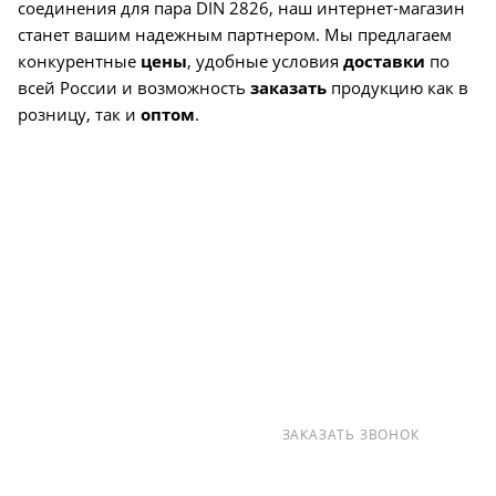
соединения для пара DIN 2826, наш интернет-магазин
станет вашим надежным партнером. Мы предлагаем
конкурентные
цены
, удобные условия
доставки
по
всей России и возможность
заказать
продукцию как в
розницу, так и
оптом
.
О КОМПАНИИ
УСЛУГИ
КАК КУПИТЬ
ПРОИЗВОДИТЕЛИ
КАРТА САЙТА
КОНТАКТЫ
+7 (812) 237-47-40
ЗАКАЗАТЬ ЗВОНОК
info@detalpromsnab.ru