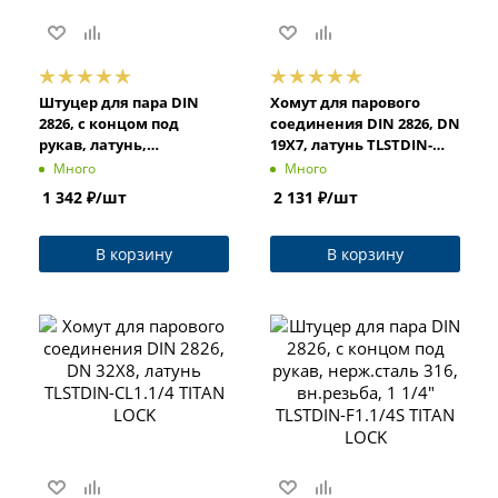
Штуцер для пара DIN
Хомут для парового
2826, с концом под
соединения DIN 2826, DN
рукав, латунь,
19X7, латунь TLSTDIN-
вн.резьба, 3/4" TLSTDIN-
CL3/4 TITAN LOCK
Много
Много
F3/4 TITAN LOCK
1 342
₽
/шт
2 131
₽
/шт
В корзину
В корзину