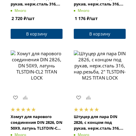
рукав, нерж.сталь 316,
рукав, нерж.сталь 316,
нар.резьба, 1 1/2"
нар.резьба, 3/4" TLSTDIN-
Много
Много
TLSTDIN-M1.1/2S TITAN
M3/4S TITAN LOCK
2 720
₽
/шт
1 176
₽
/шт
LOCK
В корзину
В корзину
Хомут для парового
Штуцер для пара DIN
соединения DIN 2826, DN
2826, с концом под
50X9, латунь TLSTDIN-CL2
рукав, нерж.сталь 316,
TITAN LOCK
нар.резьба, 2" TLSTDIN-
Много
Много