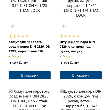
Хомут для парового
Штуцер для пара DIN
соединения DIN 2826, DN
2826, с концом под
13X5, нерж.сталь 316
рукав, латунь,
TLSTDIN-CL1/2S TITAN
вн.резьба, 1 1/4"
Много
Много
LOCK
TLSTDIN-F1.1/4 TITAN
1 587
₽
/шт
1 791
₽
/шт
LOCK
В корзину
В корзину