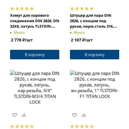
Хомут для парового
Штуцер для пара DIN
соединения DIN 2826, DN
2826, с концом под
32X8, латунь TLSTDIN-
рукав, нерж.сталь 316,
CL1.1/4 TITAN LOCK
вн.резьба, 1 1/4"
Много
Много
TLSTDIN-F1.1/4S TITAN
2 778
₽
/шт
2 107
₽
/шт
LOCK
В корзину
В корзину