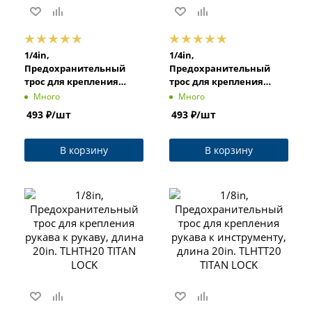
1/4in,
1/4in,
Предохранительный
Предохранительный
трос для крепления
трос для крепления
рукава к инструменту,
рукава к рукаву, длина
Много
Много
длина 38in. TLHTT38
38in. TLHTH38 TITAN LOCK
493
₽
/шт
493
₽
/шт
TITAN LOCK
В корзину
В корзину