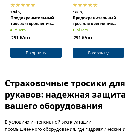
1/8in,
1/8in,
Предохранительный
Предохранительный
трос для крепления
трос для крепления
рукава к рукаву, длина
рукава к инструменту,
Много
Много
20in. TLHTH20 TITAN LOCK
длина 20in. TLHTT20
251
₽
/шт
251
₽
/шт
TITAN LOCK
В корзину
В корзину
Страховочные тросики для
рукавов: надежная защита
вашего оборудования
В условиях интенсивной эксплуатации
промышленного оборудования, где гидравлические и