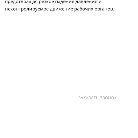
предотвращая резкое падение давления и
неконтролируемое движение рабочих органов.
О КОМПАНИИ
УСЛУГИ
КАК КУПИТЬ
ПРОИЗВОДИТЕЛИ
КАРТА САЙТА
КОНТАКТЫ
+7 (812) 237-47-40
ЗАКАЗАТЬ ЗВОНОК
info@detalpromsnab.ru
194100, Г..САНКТ-ПЕТЕРБУРГ, УЛ.
ЛИТОВСКАЯ, Д. 10 ЛИТЕРА А ,
ПОМЕЩ. 2-Н