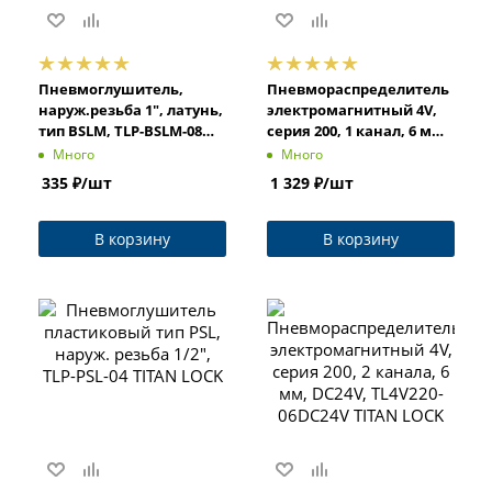
Пневмоглушитель,
Пневмораспределитель
наруж.резьба 1", латунь,
электромагнитный 4V,
тип BSLM, TLP-BSLM-08
серия 200, 1 канал, 6 мм,
TITAN LOCK
DC24V, TL4V210-06DC24V
Много
Много
TITAN LOCK
335
₽
/шт
1 329
₽
/шт
В корзину
В корзину