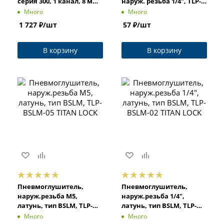
серия 300, 1 канал, 8 мм,
наруж. резьба 1/4", TLP-
DC24V, TL4V310-08DC24V
PSL-02 TITAN LOCK
Много
Много
TITAN LOCK
1 727
₽
/шт
57
₽
/шт
В корзину
В корзину
Пневмоглушитель,
Пневмоглушитель,
наруж.резьба M5,
наруж.резьба 1/4",
латунь, тип BSLM, TLP-
латунь, тип BSLM, TLP-
BSLM-05 TITAN LOCK
BSLM-02 TITAN LOCK
Много
Много