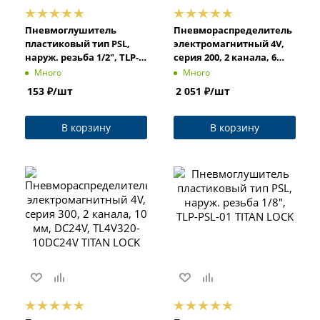
Пневмоглушитель
Пневмораспределитель
пластиковый тип PSL,
электромагнитный 4V,
наруж. резьба 1/2", TLP-
серия 200, 2 канала, 6
PSL-04 TITAN LOCK
мм, DC24V, TL4V220-
Много
Много
06DC24V TITAN LOCK
153
₽
/шт
2 051
₽
/шт
В корзину
В корзину