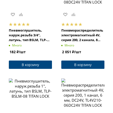
Пневмоглушитель,
Пневмораспределитель
наруж.резьба 3/4",
электромагнитный 4V,
латунь, тип BSLM, TLP-
серия 200, 2 канала, 8
BSLM-06 TITAN LOCK
мм, DC24V, TL4V220-
Много
Много
08DC24V TITAN LOCK
182
₽
/шт
2 051
₽
/шт
В корзину
В корзину