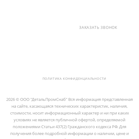
+7 (812) 237-47-40
ЗАКАЗАТЬ ЗВОНОК
info@detalpromsnab.ru
194100, Г..САНКТ-ПЕТЕРБУРГ, УЛ.
ЛИТОВСКАЯ, Д. 10 ЛИТЕРА А ,
ПОМЕЩ. 2-Н
ПОЛИТИКА КОНФИДЕНЦИАЛЬНОСТИ
2026 © ООО "ДетальПромСнаб" Вся информация представленная
на сайте, касающаяся технических характеристик, наличия,
стоимости, носит информационный характер и ни при каких
условиях не является публичной офертой, определяемой
положениями Статьи 437(2) Гражданского кодекса РФ. Для
получения более подробной информации о наличии, цене и