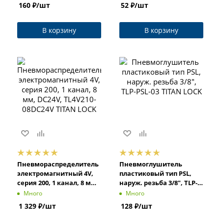
160
₽
/шт
52
₽
/шт
В корзину
В корзину
Пневмораспределитель
Пневмоглушитель
электромагнитный 4V,
пластиковый тип PSL,
серия 200, 1 канал, 8 мм,
наруж. резьба 3/8", TLP-
DC24V, TL4V210-08DC24V
PSL-03 TITAN LOCK
Много
Много
TITAN LOCK
1 329
₽
/шт
128
₽
/шт