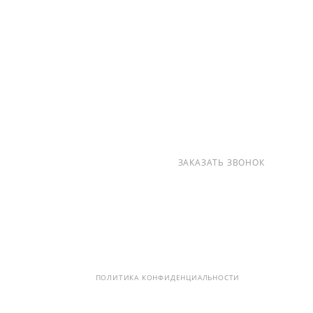
О КОМПАНИИ
УСЛУГИ
КАК КУПИТЬ
ПРОИЗВОДИТЕЛИ
КАРТА САЙТА
КОНТАКТЫ
+7 (812) 237-47-40
ЗАКАЗАТЬ ЗВОНОК
info@detalpromsnab.ru
194100, Г..САНКТ-ПЕТЕРБУРГ, УЛ.
ЛИТОВСКАЯ, Д. 10 ЛИТЕРА А ,
ПОМЕЩ. 2-Н
ПОЛИТИКА КОНФИДЕНЦИАЛЬНОСТИ