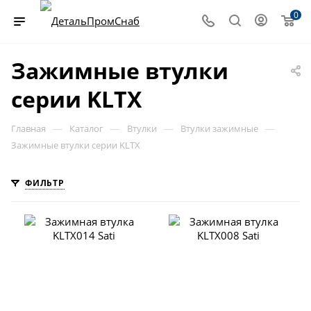
0
Зажимные втулки
серии KLTX
—
—
—
—
Главная
Каталог
Втулки
Втулки зажимные
Зажимные втулки серии KLTX
ФИЛЬТР