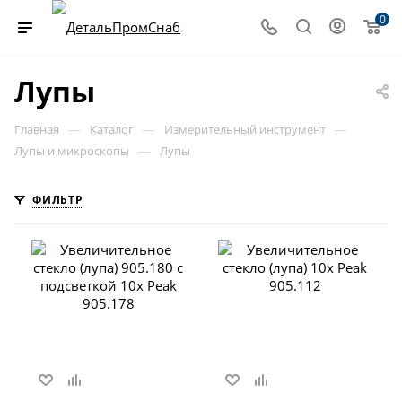
0
Лупы
—
—
—
Главная
Каталог
Измерительный инструмент
—
Лупы и микроскопы
Лупы
ФИЛЬТР