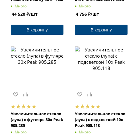
Peak 905.197
Много
Много
44 520
₽
/шт
4 756
₽
/шт
В корзину
В корзину
Увеличительное стекло
Увеличительное стекло
(лупа) в футляре 30x Peak
(лупа) с подсветкой 10x
905.285
Peak 905.118
Много
Много