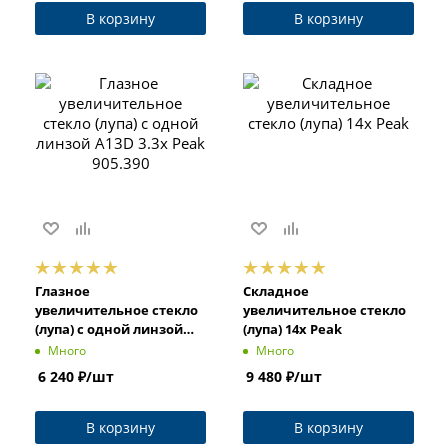
В корзину
В корзину
Глазное
Складное
увеличительное стекло
увеличительное стекло
(лупа) с одной линзой
(лупа) 14x Peak
A13D 3.3x Peak 905.390
Много
Много
6 240
₽
/шт
9 480
₽
/шт
В корзину
В корзину