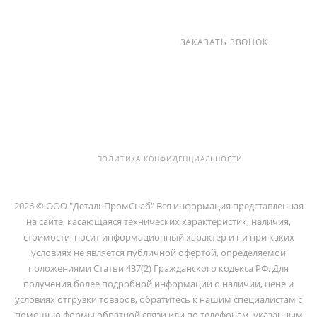
+7 (812) 237-47-40
ЗАКАЗАТЬ ЗВОНОК
info@detalpromsnab.ru
194100, Г..САНКТ-ПЕТЕРБУРГ, УЛ.
ЛИТОВСКАЯ, Д. 10 ЛИТЕРА А ,
ПОМЕЩ. 2-Н
ПОЛИТИКА КОНФИДЕНЦИАЛЬНОСТИ
2026 © ООО "ДетальПромСнаб" Вся информация представленная
на сайте, касающаяся технических характеристик, наличия,
стоимости, носит информационный характер и ни при каких
условиях не является публичной офертой, определяемой
положениями Статьи 437(2) Гражданского кодекса РФ. Для
получения более подробной информации о наличии, цене и
условиях отгрузки товаров, обратитесь к нашим специалистам с
помощью формы обратной связи или по телефонам, указанным