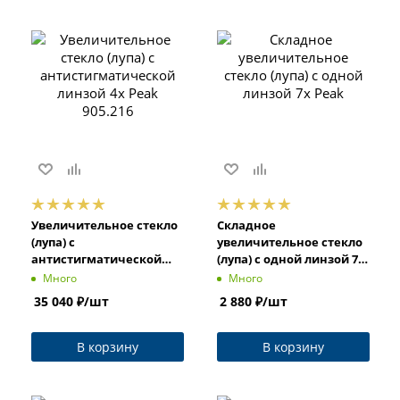
Увеличительное стекло
Складное
(лупа) с
увеличительное стекло
антистигматической
(лупа) с одной линзой 7x
линзой 4x Peak 905.216
Peak
Много
Много
35 040
₽
/шт
2 880
₽
/шт
В корзину
В корзину