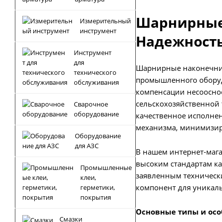
Шарнирные 
Измерительный
инструмент
Надежност
Инструмент
для
Шарнирные наконечник
технического
промышленного оборуд
обслуживания
компенсации несооснос
сельскохозяйственной 
Сварочное
оборудование
качественное исполне
механизма, минимизир
Оборудование
для АЗС
В нашем интернет-маг
высоким стандартам ка
Промышленные
заявленным технически
клеи,
компонент для уникал
герметики,
покрытия
Основные типы и ос
Смазки