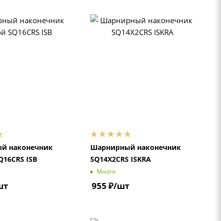
й наконечник
Шарнирный наконечник
Q16CRS ISB
SQ14X2CRS ISKRA
Много
шт
955
₽
/шт