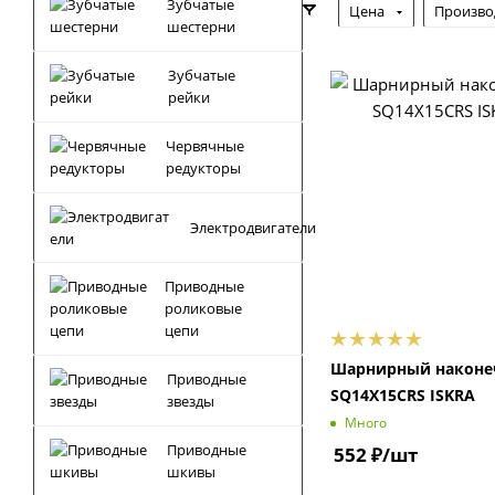
Зубчатые
Цена
Произво
шестерни
Зубчатые
рейки
Червячные
редукторы
Электродвигатели
Приводные
роликовые
цепи
Шарнирный наконе
Приводные
SQ14X15CRS ISKRA
звезды
Много
Приводные
552
₽
/шт
шкивы