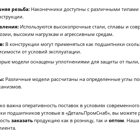
няя резьба:
Наконечники доступны с различными типами 
нструкции.
вления:
Используются высокопрочные стали, сплавы и со
розии, высоким нагрузкам и агрессивным средам.
в:
В конструкции могут применяться как подшипники скольж
исимости от условий эксплуатации.
рые модели оснащены уплотнениями для защиты от пыли, вл
ы:
Различные модели рассчитаны на определенные углы по
ханизмов.
о важна оперативность поставок в условиях современного
и подшипников угловые в «ДетальПромСнаб», вы можете 
ность
заказать
продукцию как в розницу, так и
оптом
. Наша
лиента.