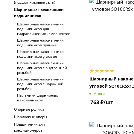
(подшипниковые узлы)
Шарнирные наконечники
подшипников
Шарнирные наконечники
подшипников для
гидравлических компонентов
Шарнирные наконечники
подшипников прямые
Шарнирные наконечники
подшипников угловые
Шарнирные наконечники
подшипников с внутренней
резьбой
Шарнирный наконе
Шарнирные наконечники
подшипников с наружной
угловой SQ10CRSx1,2
резьбой
Много
Пыльники шарнирных
наконечников
763
₽
/шт
Опорные ролики
Шариковые опоры
Подшипники для
кондиционеров