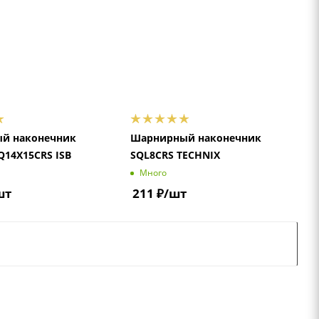
й наконечник
Шарнирный наконечник
Q14X15CRS ISB
SQL8CRS TECHNIX
Много
шт
211
₽
/шт