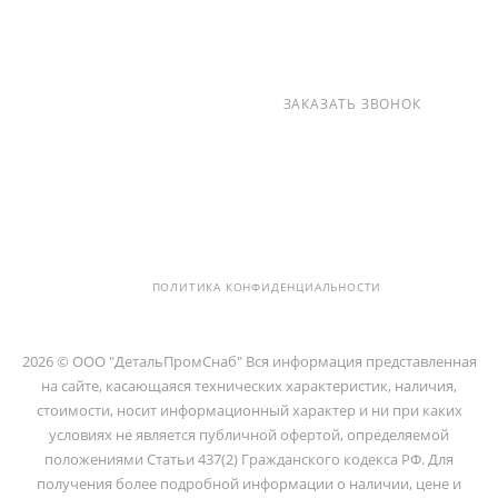
+7 (812) 237-47-40
ЗАКАЗАТЬ ЗВОНОК
info@detalpromsnab.ru
194100, Г..САНКТ-ПЕТЕРБУРГ, УЛ.
ЛИТОВСКАЯ, Д. 10 ЛИТЕРА А ,
ПОМЕЩ. 2-Н
ПОЛИТИКА КОНФИДЕНЦИАЛЬНОСТИ
2026 © ООО "ДетальПромСнаб" Вся информация представленная
на сайте, касающаяся технических характеристик, наличия,
стоимости, носит информационный характер и ни при каких
условиях не является публичной офертой, определяемой
положениями Статьи 437(2) Гражданского кодекса РФ. Для
получения более подробной информации о наличии, цене и