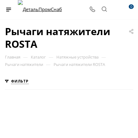
0
Рычаги натяжители
ROSTA
—
—
—
Главная
Каталог
Натяжные устройства
—
Рычаги натяжители
Рычаги натяжители ROSTA
ФИЛЬТР