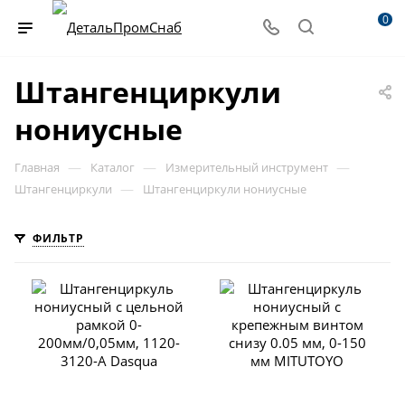
0
Штангенциркули
нониусные
—
—
—
Главная
Каталог
Измерительный инструмент
—
Штангенциркули
Штангенциркули нониусные
ФИЛЬТР