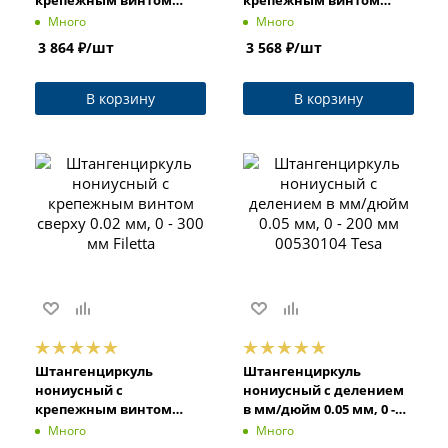
крепежным винтом
крепежным винтом
сверху 0.05 мм, 0 - 150 мм
сверху 0.05 мм, 0 - 100 мм
Много
Много
Filetta
Filetta
3 864
₽
/шт
3 568
₽
/шт
В корзину
В корзину
Штангенциркуль
Штангенциркуль
нониусный с
нониусный с делением
крепежным винтом
в мм/дюйм 0.05 мм, 0 -
сверху 0.02 мм, 0 - 300 мм
200 мм 00530104 Tesa
Много
Много
Filetta