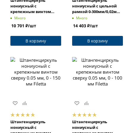
Штангенциркуль
Штангенциркуль
нониусный с
нониусный с цельной
крепежным винтом
рамкой 0-300мм/0,02мм,
сверху 0.05 мм, 0 - 300 мм
1380-3015-A Dasqua
Много
Много
Filetta
10 701
₽
/шт
14 403
₽
/шт
В корзину
В корзину
Штангенциркуль
Штангенциркуль
нониусный с
нониусный с