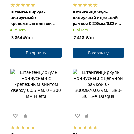
Штангенциркуль
Штангенциркуль
нониусный с
нониусный с цельной
крепежным винтом
рамкой 0-200мм/0,02мм,
сверху 0.02 мм, 0 - 150 мм
1380-3010-A Dasqua
Много
Много
Filetta
3 864
₽
/шт
7 418
₽
/шт
В корзину
В корзину