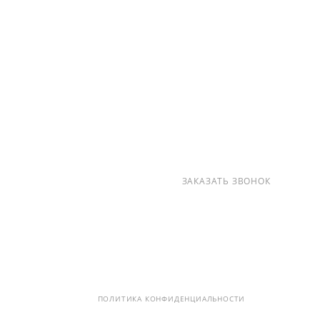
О КОМПАНИИ
УСЛУГИ
КАК КУПИТЬ
ПРОИЗВОДИТЕЛИ
КАРТА САЙТА
КОНТАКТЫ
+7 (812) 237-47-40
ЗАКАЗАТЬ ЗВОНОК
info@detalpromsnab.ru
194100, Г..САНКТ-ПЕТЕРБУРГ, УЛ.
ЛИТОВСКАЯ, Д. 10 ЛИТЕРА А ,
ПОМЕЩ. 2-Н
ПОЛИТИКА КОНФИДЕНЦИАЛЬНОСТИ