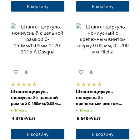
В корзину
В корзину
Штангенциркуль
Штангенциркуль
нониусный с цельной
нониусный с
рамкой 0-150мм/0,05мм
крепежным винтом
1120-3115-A Dasqua
сверху 0.05 мм, 0 - 200 мм
Много
Много
Filetta
4 376
₽
/шт
5 648
₽
/шт
В корзину
В корзину