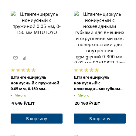
Штангенциркуль
Штангенциркуль
нониусный с пружиной
нониусный с
0.05 мм, 0-150 мм
ножевидными губками
MITUTOYO
для внешних и
Много
Много
скругленными изм.
4 646
₽
/шт
20 160
₽
/шт
поверхностями для
внутренних измерений
0-300 мм, 0.02 мм
В корзину
В корзину
00510821 Tesa