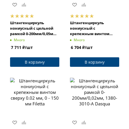
Штангенциркуль
Штангенциркуль
нониусный с цельной
нониусный с
рамкой 0-200мм/0,05мм,
крепежным винтом
1120-3120-A Dasqua
снизу 0.05 мм, 0-150 мм
Много
Много
MITUTOYO
7 711
₽
/шт
6 704
₽
/шт
В корзину
В корзину