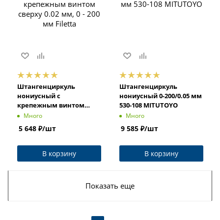
Штангенциркуль
Штангенциркуль
нониусный с
нониусный 0-200/0.05 мм
крепежным винтом
530-108 MITUTOYO
сверху 0.02 мм, 0 - 200 мм
Много
Много
Filetta
5 648
₽
/шт
9 585
₽
/шт
В корзину
В корзину
Показать еще