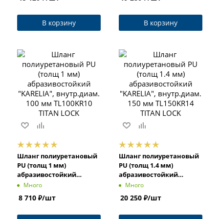
LOCK
LOCK
В корзину
В корзину
Шланг полиуретановый
Шланг полиуретановый
PU (толщ 1 мм)
PU (толщ 1.4 мм)
абразивостойкий
абразивостойкий
"KARELIA", внутр.диам.
"KARELIA", внутр.диам.
Много
Много
100 мм TL100KR10 TITAN
150 мм TL150KR14 TITAN
8 710
₽
/шт
20 250
₽
/шт
LOCK
LOCK