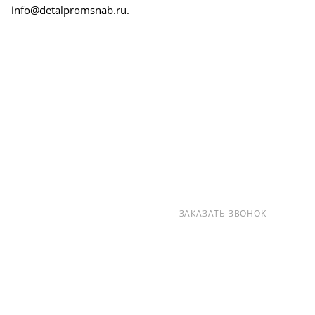
info@detalpromsnab.ru.
О КОМПАНИИ
УСЛУГИ
КАК КУПИТЬ
ПРОИЗВОДИТЕЛИ
КАРТА САЙТА
КОНТАКТЫ
+7 (812) 237-47-40
ЗАКАЗАТЬ ЗВОНОК
info@detalpromsnab.ru
194100, Г..САНКТ-ПЕТЕРБУРГ, УЛ.
ЛИТОВСКАЯ, Д. 10 ЛИТЕРА А ,
ПОМЕЩ. 2-Н