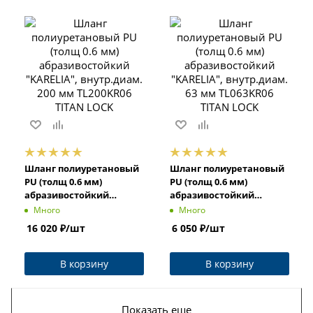
Шланг полиуретановый
Шланг полиуретановый
PU (толщ 0.6 мм)
PU (толщ 0.6 мм)
абразивостойкий
абразивостойкий
"KARELIA", внутр.диам.
"KARELIA", внутр.диам.
Много
Много
200 мм TL200KR06 TITAN
63 мм TL063KR06 TITAN
16 020
₽
/шт
6 050
₽
/шт
LOCK
LOCK
В корзину
В корзину
Показать еще