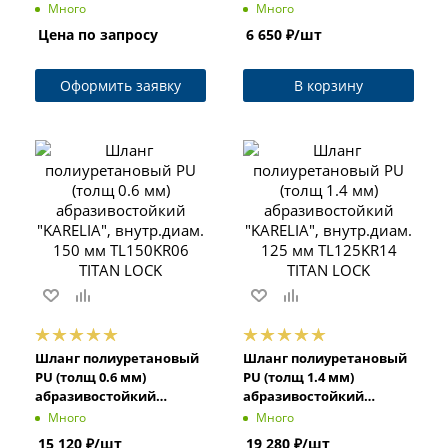
"KARELIA", внутр.диам.
"KARELIA", внутр.диам.
Много
Много
25 мм TL025KR10 TITAN
75 мм TL075KR06 TITAN
Цена по запросу
6 650
₽
/шт
LOCK
LOCK
Оформить заявку
В корзину
Шланг полиуретановый
Шланг полиуретановый
PU (толщ 0.6 мм)
PU (толщ 1.4 мм)
абразивостойкий
абразивостойкий
"KARELIA", внутр.диам.
"KARELIA", внутр.диам.
Много
Много
150 мм TL150KR06 TITAN
125 мм TL125KR14 TITAN
15 120
₽
/шт
19 280
₽
/шт