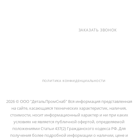
+7 (812) 237-47-40
ЗАКАЗАТЬ ЗВОНОК
info@detalpromsnab.ru
194100, Г..САНКТ-ПЕТЕРБУРГ, УЛ.
ЛИТОВСКАЯ, Д. 10 ЛИТЕРА А ,
ПОМЕЩ. 2-Н
ПОЛИТИКА КОНФИДЕНЦИАЛЬНОСТИ
2026 © ООО "ДетальПромСнаб" Вся информация представленная
на сайте, касающаяся технических характеристик, наличия,
стоимости, носит информационный характер и ни при каких
условиях не является публичной офертой, определяемой
положениями Статьи 437(2) Гражданского кодекса РФ. Для
получения более подробной информации о наличии, цене и