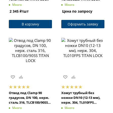
Много
Много
2 345
₽
/шт
Цена по запросу
В корзину
Оформить заявку
Отвод под Clamp 90
Хомут трубный без
градусов, DN 100, нерж.
ножки DN10 (12-13 мм),
сталь 316, TLCB100/90SS
нерж. 304, TL010FPS
TITAN LOCK
TITAN LOCK
Много
Много