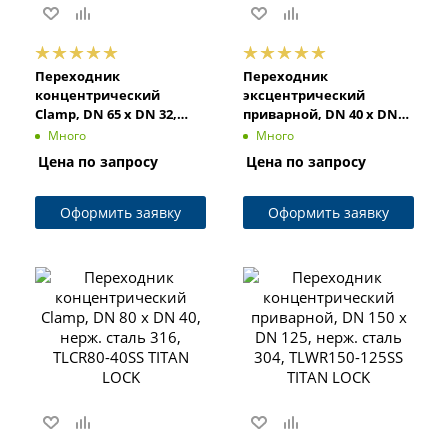
Переходник
Переходник
концентрический
эксцентрический
Clamp, DN 65 x DN 32,
приварной, DN 40 x DN
нерж. сталь 316, TLCR65-
20, нерж. сталь 316,
Много
Много
32SS TITAN LOCK
TLWER40-20SS TITAN LOCK
Цена по запросу
Цена по запросу
Оформить заявку
Оформить заявку