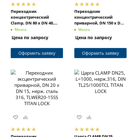
Переходник
Переходник
концентрический
концентрический
Clamp, DN 80 x DN 40,
приварной, DN 150 x DN
нерж. сталь 316, TLCR80-
125, нерж. сталь 304,
Много
Много
40SS TITAN LOCK
TLWR150-125SS TITAN
Цена по запросу
Цена по запросу
LOCK
Оформить заявку
Оформить заявку
Переходник
Царга CLAMP DN25,