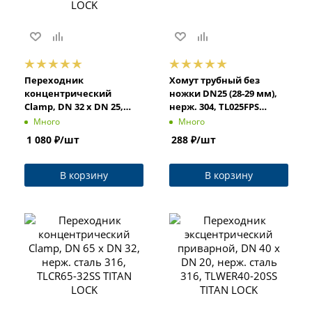
Переходник
Хомут трубный без
концентрический
ножки DN25 (28-29 мм),
Clamp, DN 32 x DN 25,
нерж. 304, TL025FPS
нерж. сталь 316, TLCR32-
TITAN LOCK
Много
Много
25SS TITAN LOCK
1 080
₽
/шт
288
₽
/шт
В корзину
В корзину