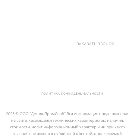
КОНТАКТЫ
+7 (812) 237-47-40
ЗАКАЗАТЬ ЗВОНОК
info@detalpromsnab.ru
194100, Г..САНКТ-ПЕТЕРБУРГ, УЛ.
ЛИТОВСКАЯ, Д. 10 ЛИТЕРА А ,
ПОМЕЩ. 2-Н
ПОЛИТИКА КОНФИДЕНЦИАЛЬНОСТИ
2026 © ООО "ДетальПромСнаб" Вся информация представленная
на сайте, касающаяся технических характеристик, наличия,
стоимости, носит информационный характер и ни при каких
условиях не является публичной офертой, определяемой