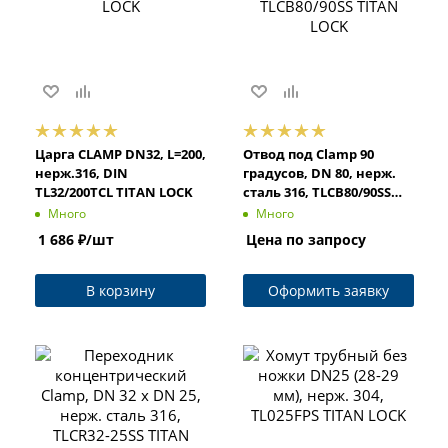
Царга CLAMP DN32, L=200,
Отвод под Clamp 90
нерж.316, DIN
градусов, DN 80, нерж.
TL32/200TCL TITAN LOCK
сталь 316, TLCB80/90SS
TITAN LOCK
Много
Много
1 686
₽
/шт
Цена по запросу
В корзину
Оформить заявку