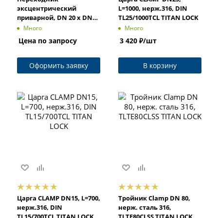
эксцентрический
L=1000, нерж.316, DIN
приварной, DN 20 x DN
TL25/1000TCL TITAN LOCK
15, нерж. сталь 316,
Много
Много
TLWER20-15SS TITAN LOCK
Цена по запросу
3 420
₽
/шт
Оформить заявку
В корзину
Царга CLAMP DN15, L=700,
Тройник Clamp DN 80,
нерж.316, DIN
нерж. сталь 316,
TL15/700TCL TITAN LOCK
TLTE80CLSS TITAN LOCK