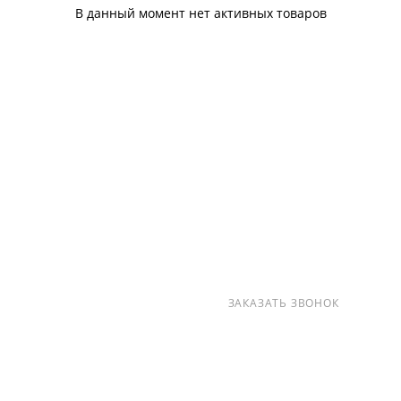
В данный момент нет активных товаров
О КОМПАНИИ
УСЛУГИ
КАК КУПИТЬ
ПРОИЗВОДИТЕЛИ
КАРТА САЙТА
КОНТАКТЫ
+7 (812) 237-47-40
ЗАКАЗАТЬ ЗВОНОК
info@detalpromsnab.ru
194100, Г..САНКТ-ПЕТЕРБУРГ, УЛ.
ЛИТОВСКАЯ, Д. 10 ЛИТЕРА А ,