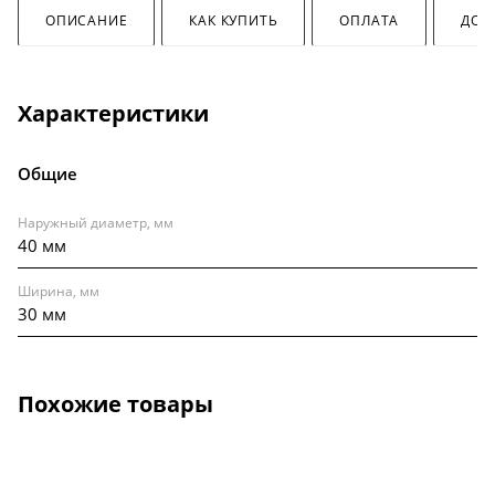
ОПИСАНИЕ
КАК КУПИТЬ
ОПЛАТА
ДОС
Характеристики
Общие
Наружный диаметр, мм
40 мм
Ширина, мм
30 мм
Похожие товары