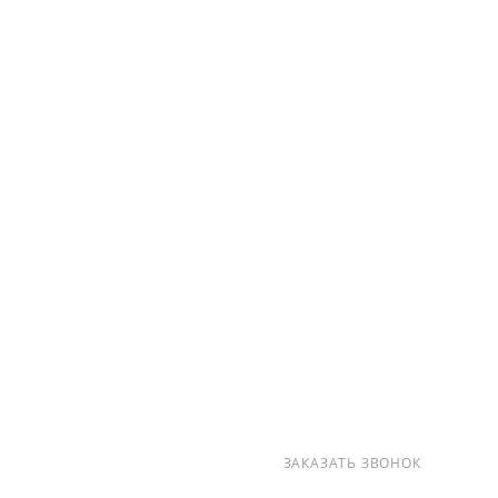
О КОМПАНИИ
УСЛУГИ
КАК КУПИТЬ
ПРОИЗВОДИТЕЛИ
КАРТА САЙТА
КОНТАКТЫ
+7 (812) 237-47-40
ЗАКАЗАТЬ ЗВОНОК