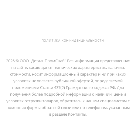
info@detalpromsnab.ru
194100, Г..САНКТ-ПЕТЕРБУРГ, УЛ.
ЛИТОВСКАЯ, Д. 10 ЛИТЕРА А ,
ПОМЕЩ. 2-Н
ПОЛИТИКА КОНФИДЕНЦИАЛЬНОСТИ
2026 © ООО "ДетальПромСнаб" Вся информация представленная
на сайте, касающаяся технических характеристик, наличия,
стоимости, носит информационный характер и ни при каких
условиях не является публичной офертой, определяемой
положениями Статьи 437(2) Гражданского кодекса РФ. Для
получения более подробной информации о наличии, цене и
условиях отгрузки товаров, обратитесь к нашим специалистам с
помощью формы обратной связи или по телефонам, указанным
в разделе Контакты.