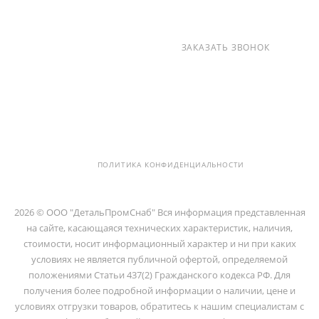
+7 (812) 237-47-40
ЗАКАЗАТЬ ЗВОНОК
info@detalpromsnab.ru
194100, Г..САНКТ-ПЕТЕРБУРГ, УЛ.
ЛИТОВСКАЯ, Д. 10 ЛИТЕРА А ,
ПОМЕЩ. 2-Н
ПОЛИТИКА КОНФИДЕНЦИАЛЬНОСТИ
2026 © ООО "ДетальПромСнаб" Вся информация представленная
на сайте, касающаяся технических характеристик, наличия,
стоимости, носит информационный характер и ни при каких
условиях не является публичной офертой, определяемой
положениями Статьи 437(2) Гражданского кодекса РФ. Для
получения более подробной информации о наличии, цене и
условиях отгрузки товаров, обратитесь к нашим специалистам с