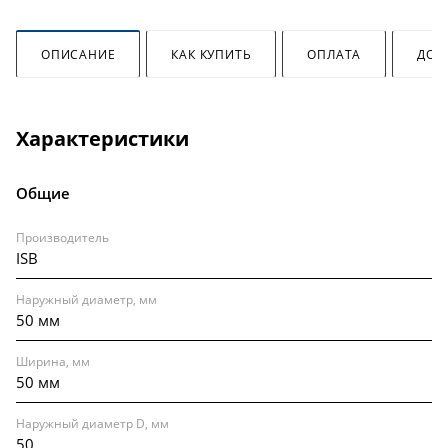
ОПИСАНИЕ
КАК КУПИТЬ
ОПЛАТА
ДОС
Характеристики
Общие
Производитель
ISB
Наружный диаметр, мм
50 мм
Ширина, мм
50 мм
Наружный диаметр D, мм
50