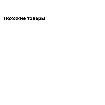
Похожие товары
О КОМПАНИИ
УСЛУГИ
КАК КУПИТЬ
ПРОИЗВОДИТЕЛИ
КАРТА САЙТА
КОНТАКТЫ