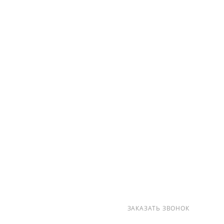
О КОМПАНИИ
УСЛУГИ
КАК КУПИТЬ
ПРОИЗВОДИТЕЛИ
КАРТА САЙТА
КОНТАКТЫ
+7 (812) 237-47-40
ЗАКАЗАТЬ ЗВОНОК