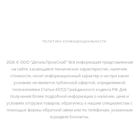
info@detalpromsnab.ru
194100, Г..САНКТ-ПЕТЕРБУРГ, УЛ.
ЛИТОВСКАЯ, Д. 10 ЛИТЕРА А ,
ПОМЕЩ. 2-Н
ПОЛИТИКА КОНФИДЕНЦИАЛЬНОСТИ
2026 © ООО "ДетальПромСнаб" Вся информация представленная
на сайте, касающаяся технических характеристик, наличия,
стоимости, носит информационный характер и ни при каких
условиях не является публичной офертой, определяемой
положениями Статьи 437(2) Гражданского кодекса РФ. Для
получения более подробной информации о наличии, цене и
условиях отгрузки товаров, обратитесь к нашим специалистам с
помощью формы обратной связи или по телефонам, указанным
в разделе Контакты.