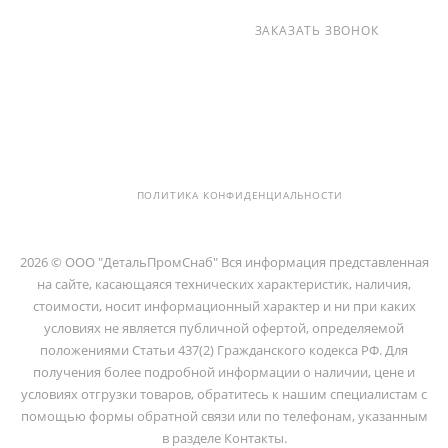
+7 (812) 237-47-40
ЗАКАЗАТЬ ЗВОНОК
info@detalpromsnab.ru
194100, Г..САНКТ-ПЕТЕРБУРГ, УЛ.
ЛИТОВСКАЯ, Д. 10 ЛИТЕРА А ,
ПОМЕЩ. 2-Н
ПОЛИТИКА КОНФИДЕНЦИАЛЬНОСТИ
2026 © ООО "ДетальПромСнаб" Вся информация представленная
на сайте, касающаяся технических характеристик, наличия,
стоимости, носит информационный характер и ни при каких
условиях не является публичной офертой, определяемой
положениями Статьи 437(2) Гражданского кодекса РФ. Для
получения более подробной информации о наличии, цене и
условиях отгрузки товаров, обратитесь к нашим специалистам с
помощью формы обратной связи или по телефонам, указанным
в разделе Контакты.