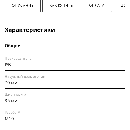
ОПИСАНИЕ
КАК КУПИТЬ
ОПЛАТА
ДОС
Характеристики
Общие
Производитель
ISB
Наружный диаметр, мм
70 мм
Ширина, мм
35 мм
Резьба M
M10