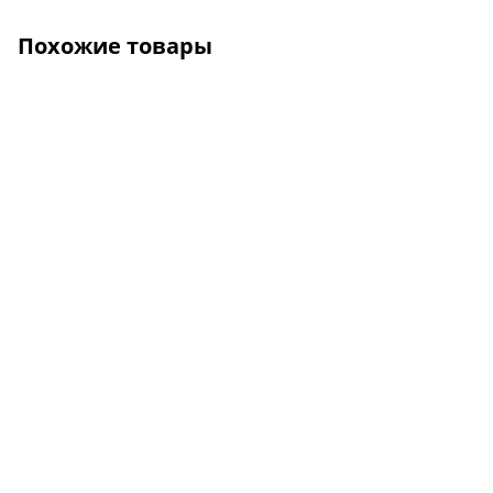
Похожие товары
О КОМПАНИИ
УСЛУГИ
КАК КУПИТЬ
ПРОИЗВОДИТЕЛИ
КАРТА САЙТА
КОНТАКТЫ