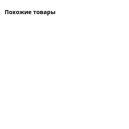
Похожие товары
О КОМПАНИИ
УСЛУГИ
КАК КУПИТЬ
ПРОИЗВОДИТЕЛИ
КАРТА САЙТА
КОНТАКТЫ