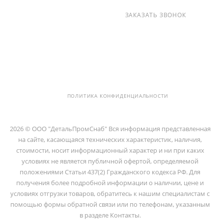
+7 (812) 237-47-40
ЗАКАЗАТЬ ЗВОНОК
info@detalpromsnab.ru
194100, Г..САНКТ-ПЕТЕРБУРГ, УЛ.
ЛИТОВСКАЯ, Д. 10 ЛИТЕРА А ,
ПОМЕЩ. 2-Н
ПОЛИТИКА КОНФИДЕНЦИАЛЬНОСТИ
2026 © ООО "ДетальПромСнаб" Вся информация представленная
на сайте, касающаяся технических характеристик, наличия,
стоимости, носит информационный характер и ни при каких
условиях не является публичной офертой, определяемой
положениями Статьи 437(2) Гражданского кодекса РФ. Для
получения более подробной информации о наличии, цене и
условиях отгрузки товаров, обратитесь к нашим специалистам с
помощью формы обратной связи или по телефонам, указанным
в разделе Контакты.