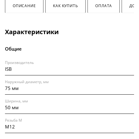
ОПИСАНИЕ
КАК КУПИТЬ
ОПЛАТА
ДОС
Характеристики
Общие
Производитель
ISB
Наружный диаметр, мм
75 мм
Ширина, мм
50 мм
Резьба M
M12