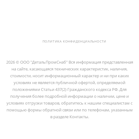
info@detalpromsnab.ru
194100, Г..САНКТ-ПЕТЕРБУРГ, УЛ.
ЛИТОВСКАЯ, Д. 10 ЛИТЕРА А ,
ПОМЕЩ. 2-Н
ПОЛИТИКА КОНФИДЕНЦИАЛЬНОСТИ
2026 © ООО "ДетальПромСнаб" Вся информация представленная
на сайте, касающаяся технических характеристик, наличия,
стоимости, носит информационный характер и ни при каких
условиях не является публичной офертой, определяемой
положениями Статьи 437(2) Гражданского кодекса РФ. Для
получения более подробной информации о наличии, цене и
условиях отгрузки товаров, обратитесь к нашим специалистам с
помощью формы обратной связи или по телефонам, указанным
в разделе Контакты.