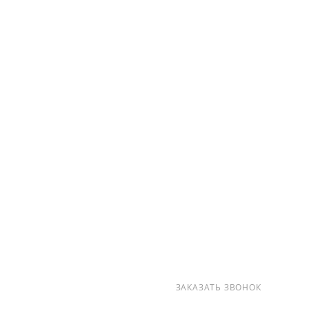
О КОМПАНИИ
УСЛУГИ
КАК КУПИТЬ
ПРОИЗВОДИТЕЛИ
КАРТА САЙТА
КОНТАКТЫ
+7 (812) 237-47-40
ЗАКАЗАТЬ ЗВОНОК