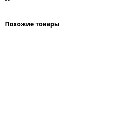
Похожие товары
О КОМПАНИИ
УСЛУГИ
КАК КУПИТЬ
ПРОИЗВОДИТЕЛИ
КАРТА САЙТА
КОНТАКТЫ