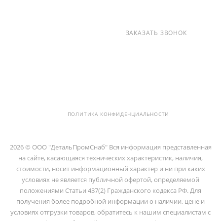
+7 (812) 237-47-40
ЗАКАЗАТЬ ЗВОНОК
info@detalpromsnab.ru
194100, Г..САНКТ-ПЕТЕРБУРГ, УЛ.
ЛИТОВСКАЯ, Д. 10 ЛИТЕРА А ,
ПОМЕЩ. 2-Н
ПОЛИТИКА КОНФИДЕНЦИАЛЬНОСТИ
2026 © ООО "ДетальПромСнаб" Вся информация представленная
на сайте, касающаяся технических характеристик, наличия,
стоимости, носит информационный характер и ни при каких
условиях не является публичной офертой, определяемой
положениями Статьи 437(2) Гражданского кодекса РФ. Для
получения более подробной информации о наличии, цене и
условиях отгрузки товаров, обратитесь к нашим специалистам с