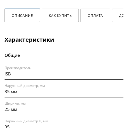
ОПИСАНИЕ
КАК КУПИТЬ
ОПЛАТА
ДОС
Характеристики
Общие
Производитель
ISB
Наружный диаметр, мм
35 мм
Ширина, мм
25 мм
Наружный диаметр D, мм
35