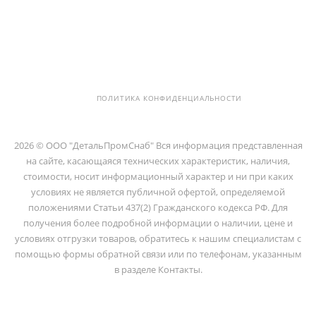
info@detalpromsnab.ru
194100, Г..САНКТ-ПЕТЕРБУРГ, УЛ.
ЛИТОВСКАЯ, Д. 10 ЛИТЕРА А ,
ПОМЕЩ. 2-Н
ПОЛИТИКА КОНФИДЕНЦИАЛЬНОСТИ
2026 © ООО "ДетальПромСнаб" Вся информация представленная
на сайте, касающаяся технических характеристик, наличия,
стоимости, носит информационный характер и ни при каких
условиях не является публичной офертой, определяемой
положениями Статьи 437(2) Гражданского кодекса РФ. Для
получения более подробной информации о наличии, цене и
условиях отгрузки товаров, обратитесь к нашим специалистам с
помощью формы обратной связи или по телефонам, указанным
в разделе Контакты.