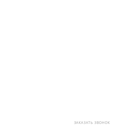
О КОМПАНИИ
УСЛУГИ
КАК КУПИТЬ
ПРОИЗВОДИТЕЛИ
КАРТА САЙТА
КОНТАКТЫ
+7 (812) 237-47-40
ЗАКАЗАТЬ ЗВОНОК