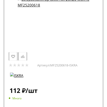
Артикул:
MF25200618-ISKRA
112
₽
/шт
Много