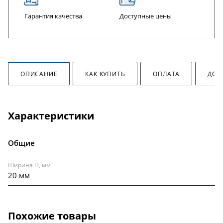
Гарантия качества
Доступные цены
ОПИСАНИЕ
КАК КУПИТЬ
ОПЛАТА
ДОС
Характеристики
Общие
Ширина H, мм
20 мм
Похожие товары